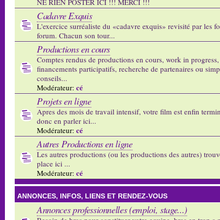
NE RIEN POSTER ICI !!! MERCI !!!
Cadavre Exquis
L'exercice surréaliste du «cadavre exquis» revisité par les 
forum. Chacun son tour...
Productions en cours
Comptes rendus de productions en cours, work in progress,
financements participatifs, recherche de partenaires ou sim
conseils...
cé
Modérateur:
Projets en ligne
Apres des mois de travail intensif, votre film est enfin termi
donc en parler ici...
cé
Modérateur:
Autres Productions en ligne
Les autres productions (ou les productions des autres) trouv
place ici ...
cé
Modérateur:
ANNONCES, INFOS, LIENS ET RENDEZ-VOUS
Annonces professionnelles (emploi, stage...)
Besoin de bras pour constituer votre equipe, bras en trop a p