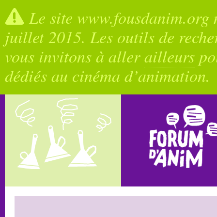
Le site www.fousdanim.org n
juillet 2015. Les outils de rech
vous invitons à aller
ailleurs
pou
dédiés au cinéma d’animation.