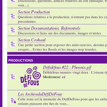
Discussions, questions, astuces relatives au son (musique, b
voix...).
Section Production
Questions relatives a la production, n'entrant pas dans les c
precedentes.
Section Documentations, Referentiels
Discussions et liens sur des documents, images et textes
Section Crobard
Une petite section pour exposer des mini-oeuvres, dessins p
croquis... Evitez les floods et les images trop lourdes.
PRODUCTIONS
Défidéfous #22 : Phoenix.gif
Défidéfous numéro vingt deux : L'oiseau d
cé
Modérateur:
Les ArchiveduDéfiDéFous
Cette zone est la memoire du DefiDeFous pour que les enfa
enfants puissent etre fier de vous...