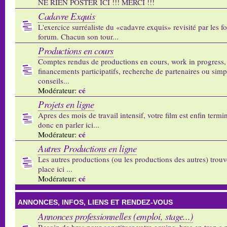
NE RIEN POSTER ICI !!! MERCI !!!
Cadavre Exquis
L'exercice surréaliste du «cadavre exquis» revisité par les 
forum. Chacun son tour...
Productions en cours
Comptes rendus de productions en cours, work in progress,
financements participatifs, recherche de partenaires ou sim
conseils...
cé
Modérateur:
Projets en ligne
Apres des mois de travail intensif, votre film est enfin termi
donc en parler ici...
cé
Modérateur:
Autres Productions en ligne
Les autres productions (ou les productions des autres) trouv
place ici ...
cé
Modérateur:
ANNONCES, INFOS, LIENS ET RENDEZ-VOUS
Annonces professionnelles (emploi, stage...)
Besoin de bras pour constituer votre equipe, bras en trop a p