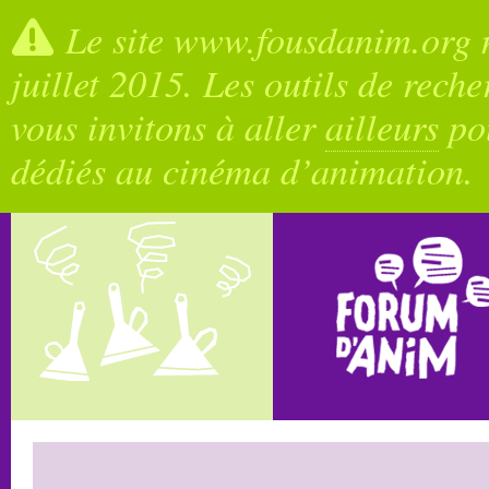
Le site www.fousdanim.org n
juillet 2015. Les outils de rech
vous invitons à aller
ailleurs
pou
dédiés au cinéma d’animation.