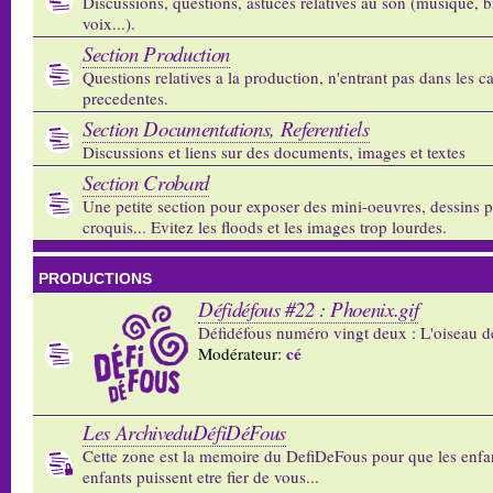
Discussions, questions, astuces relatives au son (musique, b
voix...).
Section Production
Questions relatives a la production, n'entrant pas dans les c
precedentes.
Section Documentations, Referentiels
Discussions et liens sur des documents, images et textes
Section Crobard
Une petite section pour exposer des mini-oeuvres, dessins p
croquis... Evitez les floods et les images trop lourdes.
PRODUCTIONS
Défidéfous #22 : Phoenix.gif
Défidéfous numéro vingt deux : L'oiseau d
cé
Modérateur:
Les ArchiveduDéfiDéFous
Cette zone est la memoire du DefiDeFous pour que les enfa
enfants puissent etre fier de vous...