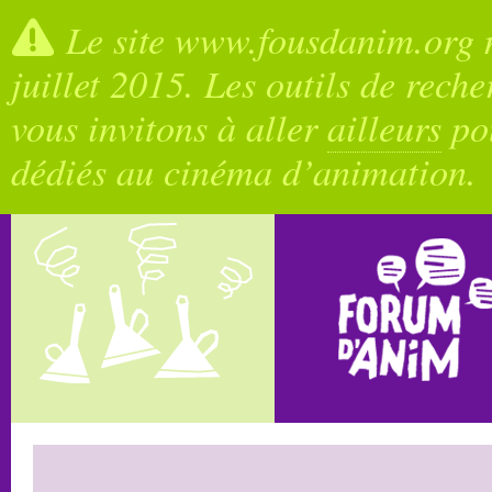
Le site www.fousdanim.org n
juillet 2015. Les outils de rech
vous invitons à aller
ailleurs
pou
dédiés au cinéma d’animation.