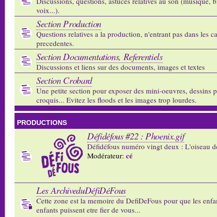
Discussions, questions, astuces relatives au son (musique, b
voix...).
Section Production
Questions relatives a la production, n'entrant pas dans les c
precedentes.
Section Documentations, Referentiels
Discussions et liens sur des documents, images et textes
Section Crobard
Une petite section pour exposer des mini-oeuvres, dessins p
croquis... Evitez les floods et les images trop lourdes.
PRODUCTIONS
Défidéfous #22 : Phoenix.gif
Défidéfous numéro vingt deux : L'oiseau d
cé
Modérateur:
Les ArchiveduDéfiDéFous
Cette zone est la memoire du DefiDeFous pour que les enfa
enfants puissent etre fier de vous...