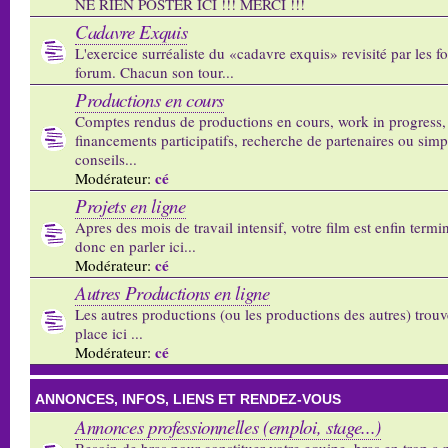
NE RIEN POSTER ICI !!! MERCI !!!
Cadavre Exquis
L'exercice surréaliste du «cadavre exquis» revisité par les 
forum. Chacun son tour...
Productions en cours
Comptes rendus de productions en cours, work in progress,
financements participatifs, recherche de partenaires ou sim
conseils...
cé
Modérateur:
Projets en ligne
Apres des mois de travail intensif, votre film est enfin termi
donc en parler ici...
cé
Modérateur:
Autres Productions en ligne
Les autres productions (ou les productions des autres) trouv
place ici ...
cé
Modérateur:
ANNONCES, INFOS, LIENS ET RENDEZ-VOUS
Annonces professionnelles (emploi, stage...)
Besoin de bras pour constituer votre equipe, bras en trop a p