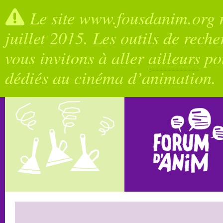
Le site www.fousdanim.org n
juillet 2015. Les outils de rech
vous invitons à aller
ailleurs
pou
dédiés au cinéma d’animation.