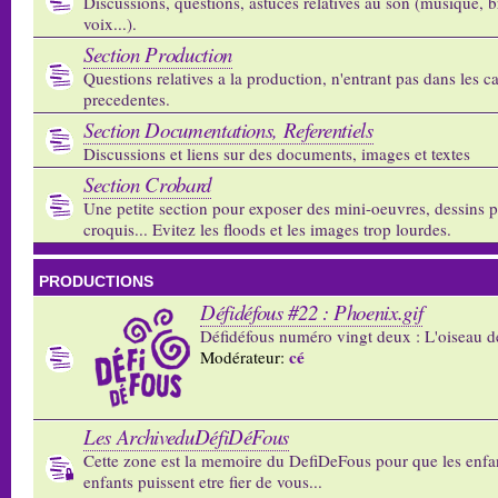
Discussions, questions, astuces relatives au son (musique, b
voix...).
Section Production
Questions relatives a la production, n'entrant pas dans les c
precedentes.
Section Documentations, Referentiels
Discussions et liens sur des documents, images et textes
Section Crobard
Une petite section pour exposer des mini-oeuvres, dessins p
croquis... Evitez les floods et les images trop lourdes.
PRODUCTIONS
Défidéfous #22 : Phoenix.gif
Défidéfous numéro vingt deux : L'oiseau d
cé
Modérateur:
Les ArchiveduDéfiDéFous
Cette zone est la memoire du DefiDeFous pour que les enfa
enfants puissent etre fier de vous...