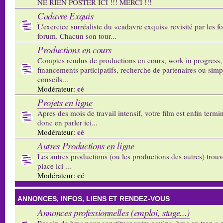
NE RIEN POSTER ICI !!! MERCI !!!
Cadavre Exquis
L'exercice surréaliste du «cadavre exquis» revisité par les 
forum. Chacun son tour...
Productions en cours
Comptes rendus de productions en cours, work in progress,
financements participatifs, recherche de partenaires ou sim
conseils...
cé
Modérateur:
Projets en ligne
Apres des mois de travail intensif, votre film est enfin termi
donc en parler ici...
cé
Modérateur:
Autres Productions en ligne
Les autres productions (ou les productions des autres) trouv
place ici ...
cé
Modérateur:
ANNONCES, INFOS, LIENS ET RENDEZ-VOUS
Annonces professionnelles (emploi, stage...)
Besoin de bras pour constituer votre equipe, bras en trop a p