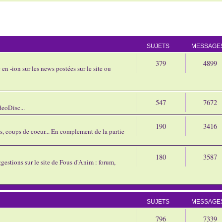
SUJETS
MESSAGE
379
4899
en -ion sur les news postées sur le site ou
547
7672
eoDisc...
190
3416
ns, coups de coeur... En complement de la partie
180
3587
gestions sur le site de Fous d'Anim : forum,
SUJETS
MESSAGE
796
7339