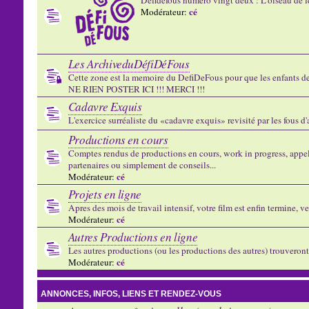
cé
Modérateur:
Les ArchiveduDéfiDéFous
Cette zone est la memoire du DefiDeFous pour que les enfants de v
NE RIEN POSTER ICI !!! MERCI !!!
Cadavre Exquis
L'exercice surréaliste du «cadavre exquis» revisité par les fous d
Productions en cours
Comptes rendus de productions en cours, work in progress, appels
partenaires ou simplement de conseils...
cé
Modérateur:
Projets en ligne
Apres des mois de travail intensif, votre film est enfin termine, ve
cé
Modérateur:
Autres Productions en ligne
Les autres productions (ou les productions des autres) trouveront l
cé
Modérateur:
ANNONCES, INFOS, LIENS ET RENDEZ-VOUS