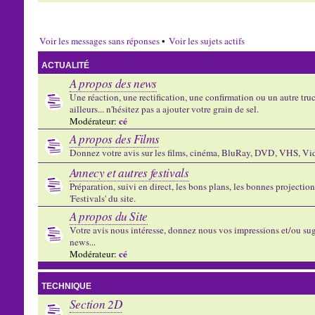
Voir les messages sans réponses
•
Voir les sujets actifs
ACTUALITÉ
A propos des news
Une réaction, une rectification, une confirmation ou un autre truc 
ailleurs... n'hésitez pas a ajouter votre grain de sel.
cé
Modérateur:
A propos des Films
Donnez votre avis sur les films, cinéma, BluRay, DVD, VHS, Vid
Annecy et autres festivals
Préparation, suivi en direct, les bons plans, les bonnes projectio
'Festivals' du site.
A propos du Site
Votre avis nous intéresse, donnez nous vos impressions et/ou sug
news...
cé
Modérateur:
TECHNIQUE
Section 2D