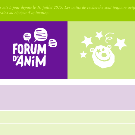
 mis à jour depuis le 10 juillet 2015. Les outils de recherche sont toujours acti
dédiés au cinéma d’animation.