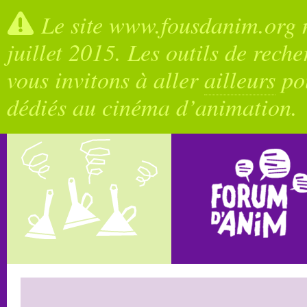
Le site www.fousdanim.org n
juillet 2015. Les outils de rech
vous invitons à aller
ailleurs
pou
dédiés au cinéma d’animation.