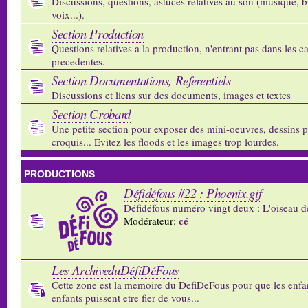
Discussions, questions, astuces relatives au son (musique, b
voix...).
Section Production
Questions relatives a la production, n'entrant pas dans les c
precedentes.
Section Documentations, Referentiels
Discussions et liens sur des documents, images et textes
Section Crobard
Une petite section pour exposer des mini-oeuvres, dessins p
croquis... Evitez les floods et les images trop lourdes.
PRODUCTIONS
Défidéfous #22 : Phoenix.gif
Défidéfous numéro vingt deux : L'oiseau d
cé
Modérateur:
Les ArchiveduDéfiDéFous
Cette zone est la memoire du DefiDeFous pour que les enfa
enfants puissent etre fier de vous...