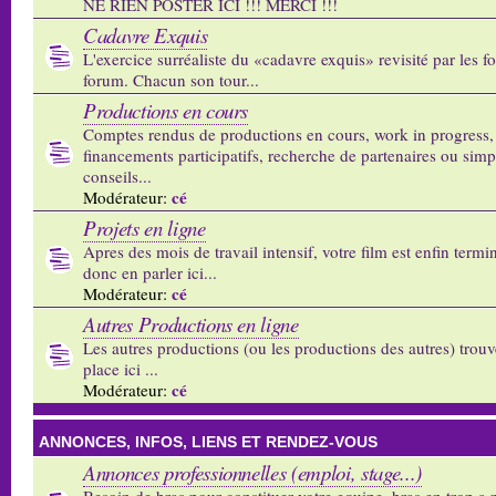
NE RIEN POSTER ICI !!! MERCI !!!
Cadavre Exquis
L'exercice surréaliste du «cadavre exquis» revisité par les 
forum. Chacun son tour...
Productions en cours
Comptes rendus de productions en cours, work in progress,
financements participatifs, recherche de partenaires ou sim
conseils...
cé
Modérateur:
Projets en ligne
Apres des mois de travail intensif, votre film est enfin termi
donc en parler ici...
cé
Modérateur:
Autres Productions en ligne
Les autres productions (ou les productions des autres) trouv
place ici ...
cé
Modérateur:
ANNONCES, INFOS, LIENS ET RENDEZ-VOUS
Annonces professionnelles (emploi, stage...)
Besoin de bras pour constituer votre equipe, bras en trop a p