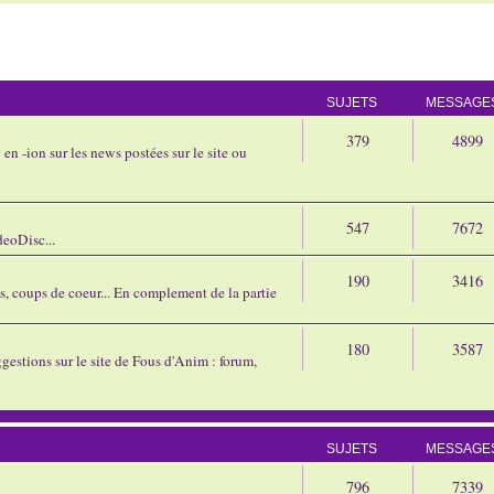
SUJETS
MESSAGE
379
4899
en -ion sur les news postées sur le site ou
547
7672
eoDisc...
190
3416
ns, coups de coeur... En complement de la partie
180
3587
gestions sur le site de Fous d'Anim : forum,
SUJETS
MESSAGE
796
7339