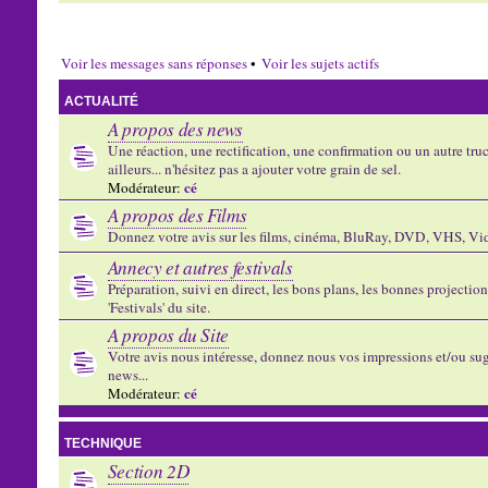
Voir les messages sans réponses
•
Voir les sujets actifs
ACTUALITÉ
A propos des news
Une réaction, une rectification, une confirmation ou un autre truc 
ailleurs... n'hésitez pas a ajouter votre grain de sel.
cé
Modérateur:
A propos des Films
Donnez votre avis sur les films, cinéma, BluRay, DVD, VHS, Vid
Annecy et autres festivals
Préparation, suivi en direct, les bons plans, les bonnes projectio
'Festivals' du site.
A propos du Site
Votre avis nous intéresse, donnez nous vos impressions et/ou sug
news...
cé
Modérateur:
TECHNIQUE
Section 2D