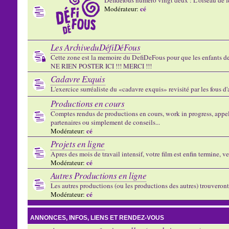
cé
Modérateur:
Les ArchiveduDéfiDéFous
Cette zone est la memoire du DefiDeFous pour que les enfants de v
NE RIEN POSTER ICI !!! MERCI !!!
Cadavre Exquis
L'exercice surréaliste du «cadavre exquis» revisité par les fous d
Productions en cours
Comptes rendus de productions en cours, work in progress, appels
partenaires ou simplement de conseils...
cé
Modérateur:
Projets en ligne
Apres des mois de travail intensif, votre film est enfin termine, ve
cé
Modérateur:
Autres Productions en ligne
Les autres productions (ou les productions des autres) trouveront l
cé
Modérateur:
ANNONCES, INFOS, LIENS ET RENDEZ-VOUS