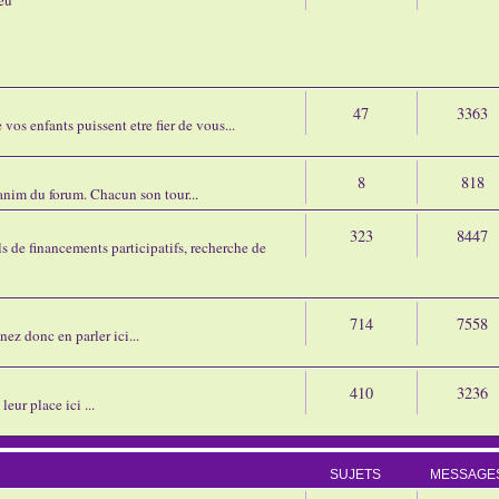
47
3363
os enfants puissent etre fier de vous...
8
818
'anim du forum. Chacun son tour...
323
8447
 de financements participatifs, recherche de
714
7558
nez donc en parler ici...
410
3236
eur place ici ...
SUJETS
MESSAGE