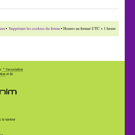
rum
•
Supprimer les cookies du forum
• Heures au format UTC + 1 heure
de
l'association
tion
et de
c le moteur
Cé