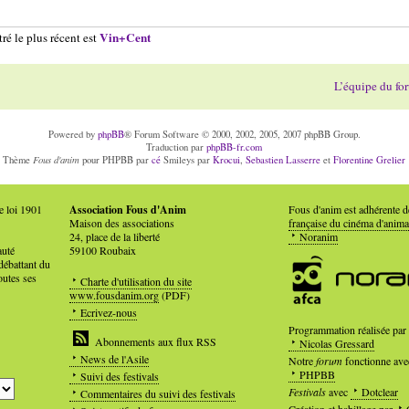
Vin+Cent
ré le plus récent est
L’équipe du fo
Powered by
phpBB
® Forum Software © 2000, 2002, 2005, 2007 phpBB Group.
Traduction par
phpBB-fr.com
Fous d'anim
Thème
pour PHPBB par
cé
Smileys par
Krocui
,
Sebastien Lasserre
et
Florentine Grelier
e loi 1901
Association Fous d'Anim
Fous d'anim est adhérente 
Maison des associations
française du cinéma d'anima
24, place de la liberté
Noranim
auté
59100 Roubaix
débattant du
outes ses
Charte d'utilisation du site
www.fousdanim.org
(PDF)
Ecrivez-nous
Programmation réalisée par
Abonnements aux flux RSS
Nicolas Gressard
News de l'Asile
Notre
forum
fonctionne ave
PHPBB
Suivi des festivals
Festivals
avec
Dotclear
Commentaires du suivi des festivals
Création et habillage par