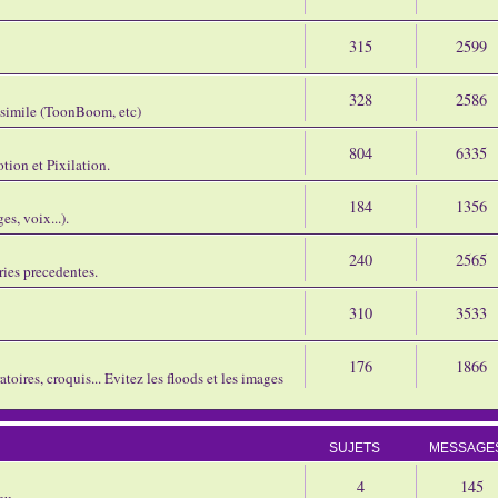
315
2599
328
2586
assimile (ToonBoom, etc)
804
6335
tion et Pixilation.
184
1356
s, voix...).
240
2565
ries precedentes.
310
3533
176
1866
oires, croquis... Evitez les floods et les images
SUJETS
MESSAGE
4
145
eu