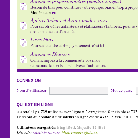
Annonces professionnelles (emploi, stage...)
Besoin de bras pour constituer votre equipe, bras en trop a propose
cé
Modérateur:
Apéros Animés et Autres rendez-vous
Pour savoir où les animateurs et réalisateurs s'imbibent, pour se vo
d'une mousse ou d'un café.
Liens Funs
Pour se detendre et rire joyeusement, c'est ici.
Annonces Diverses
Communiquez a la communaute vos infos
(concours, festivals ...) relatives a l'animation.
CONNEXION
Nom d’utilisateur:
Mot de passe:
QUI EST EN LIGNE
739
Au total il y a
utilisateurs en ligne :: 2 enregistrés, 0 invisible et 73
4333
Le record du nombre d’utilisateurs en ligne est de
, le Ven Juil 31,
Bing [Bot]
Majestic-12 [Bot]
Utilisateurs enregistrés:
,
Légende:
Administrateurs
,
Modérateurs globaux