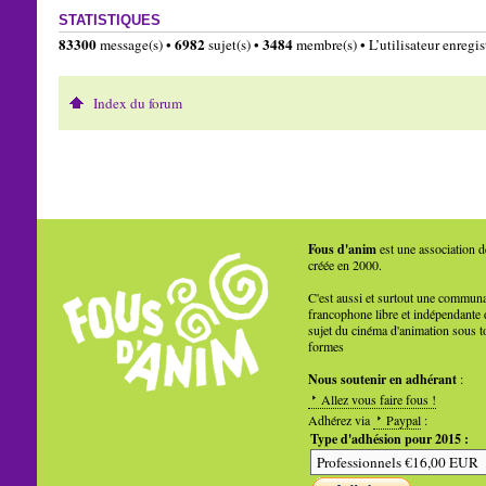
STATISTIQUES
83300
6982
3484
message(s) •
sujet(s) •
membre(s) • L’utilisateur enregist
Index du forum
Fous d'anim
est une association d
créée en 2000.
C'est aussi et surtout une commun
francophone libre et indépendante 
sujet du cinéma d'animation sous t
formes
Nous soutenir en adhérant
:
Allez vous faire fous !
Adhérez via
Paypal
:
Type d'adhésion pour 2015 :