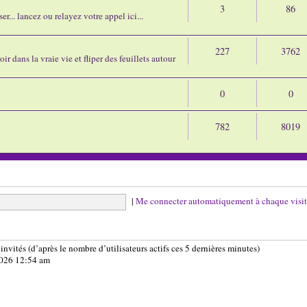
3
86
r... lancez ou relayez votre appel ici...
227
3762
ir dans la vraie vie et fliper des feuillets autour
0
0
782
8019
|
Me connecter automatiquement à chaque visi
7 invités (d’après le nombre d’utilisateurs actifs ces 5 dernières minutes)
 2026 12:54 am