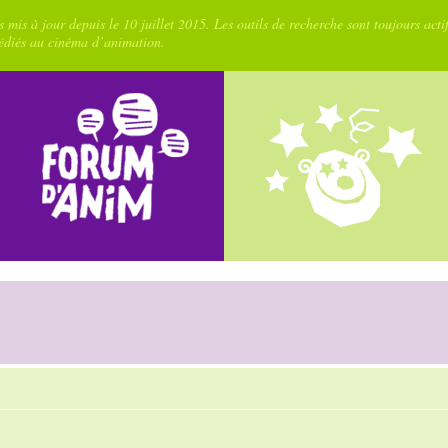
 mis à jour depuis le 10 juillet 2015. Les outils de recherche sont toujours acti
dédiés au cinéma d’animation.