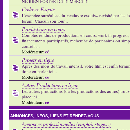
NE RIEN POSTER ICI !!! MERCI !!!
Cadavre Exquis
L'exercice surréaliste du «cadavre exquis» revisité par les 
forum. Chacun son tour...
Productions en cours
Comptes rendus de productions en cours, work in progress,
financements participatifs, recherche de partenaires ou sim
conseils...
cé
Modérateur:
Projets en ligne
Apres des mois de travail intensif, votre film est enfin termi
donc en parler ici...
cé
Modérateur:
Autres Productions en ligne
Les autres productions (ou les productions des autres) trouv
place ici ...
cé
Modérateur:
ANNONCES, INFOS, LIENS ET RENDEZ-VOUS
Annonces professionnelles (emploi, stage...)
Besoin de bras pour constituer votre equipe, bras en trop a p