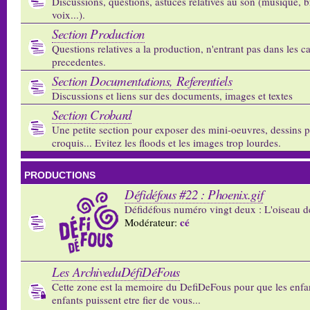
Discussions, questions, astuces relatives au son (musique, b
voix...).
Section Production
Questions relatives a la production, n'entrant pas dans les c
precedentes.
Section Documentations, Referentiels
Discussions et liens sur des documents, images et textes
Section Crobard
Une petite section pour exposer des mini-oeuvres, dessins p
croquis... Evitez les floods et les images trop lourdes.
PRODUCTIONS
Défidéfous #22 : Phoenix.gif
Défidéfous numéro vingt deux : L'oiseau d
cé
Modérateur:
Les ArchiveduDéfiDéFous
Cette zone est la memoire du DefiDeFous pour que les enfa
enfants puissent etre fier de vous...