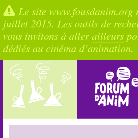
Le site www.fousdanim.org n
juillet 2015. Les outils de rech
vous invitons à aller
ailleurs
pou
dédiés au cinéma d’animation.