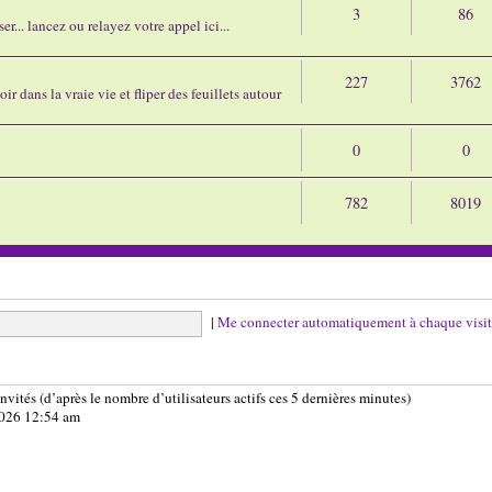
3
86
r... lancez ou relayez votre appel ici...
227
3762
ir dans la vraie vie et fliper des feuillets autour
0
0
782
8019
|
Me connecter automatiquement à chaque visi
 invités (d’après le nombre d’utilisateurs actifs ces 5 dernières minutes)
 2026 12:54 am