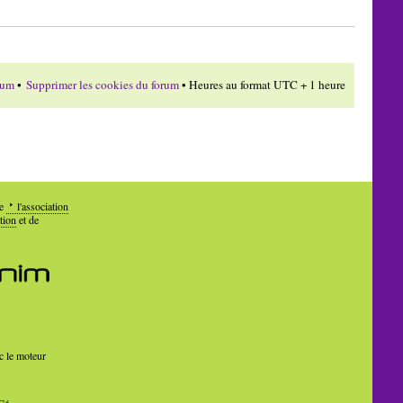
rum
•
Supprimer les cookies du forum
• Heures au format UTC + 1 heure
de
l'association
tion
et de
c le moteur
Cé