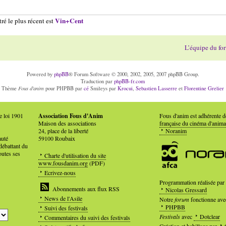
Vin+Cent
ré le plus récent est
L’équipe du fo
Powered by
phpBB
® Forum Software © 2000, 2002, 2005, 2007 phpBB Group.
Traduction par
phpBB-fr.com
Fous d'anim
Thème
pour PHPBB par
cé
Smileys par
Krocui
,
Sebastien Lasserre
et
Florentine Grelier
e loi 1901
Association Fous d'Anim
Fous d'anim est adhérente 
Maison des associations
française du cinéma d'anima
24, place de la liberté
Noranim
auté
59100 Roubaix
débattant du
outes ses
Charte d'utilisation du site
www.fousdanim.org
(PDF)
Ecrivez-nous
Programmation réalisée par
Abonnements aux flux RSS
Nicolas Gressard
News de l'Asile
Notre
forum
fonctionne ave
PHPBB
Suivi des festivals
Festivals
avec
Dotclear
Commentaires du suivi des festivals
Création et habillage par