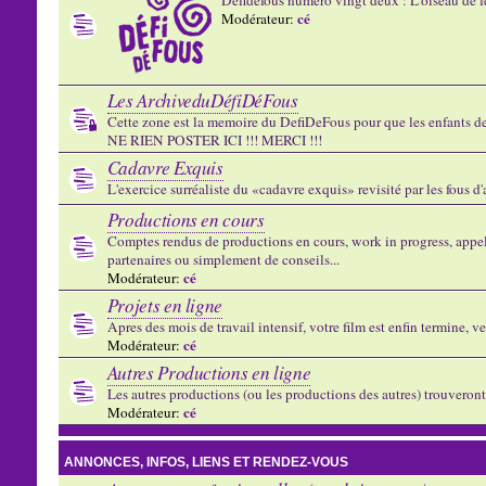
cé
Modérateur:
Les ArchiveduDéfiDéFous
Cette zone est la memoire du DefiDeFous pour que les enfants de v
NE RIEN POSTER ICI !!! MERCI !!!
Cadavre Exquis
L'exercice surréaliste du «cadavre exquis» revisité par les fous d
Productions en cours
Comptes rendus de productions en cours, work in progress, appels
partenaires ou simplement de conseils...
cé
Modérateur:
Projets en ligne
Apres des mois de travail intensif, votre film est enfin termine, ve
cé
Modérateur:
Autres Productions en ligne
Les autres productions (ou les productions des autres) trouveront l
cé
Modérateur:
ANNONCES, INFOS, LIENS ET RENDEZ-VOUS