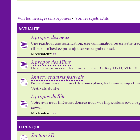
Voir les messages sans réponses
•
Voir les sujets actifs
ACTUALITÉ
A propos des news
Une réaction, une rectification, une confirmation ou un autre truc 
ailleurs... n'hésitez pas a ajouter votre grain de sel.
cé
Modérateur:
A propos des Films
Donnez votre avis sur les films, cinéma, BluRay, DVD, VHS, Vid
Annecy et autres festivals
Préparation, suivi en direct, les bons plans, les bonnes projectio
'Festivals' du site.
A propos du Site
Votre avis nous intéresse, donnez nous vos impressions et/ou sug
news...
cé
Modérateur:
TECHNIQUE
Section 2D