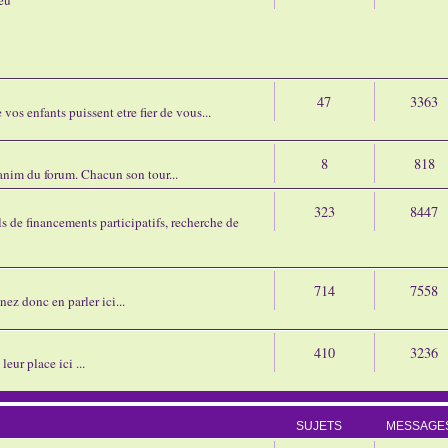
47
3363
os enfants puissent etre fier de vous...
8
818
'anim du forum. Chacun son tour...
323
8447
 de financements participatifs, recherche de
714
7558
nez donc en parler ici...
410
3236
eur place ici ...
SUJETS
MESSAGE