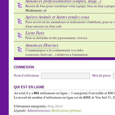
Annonces professionnelles (emploi, stage...)
Besoin de bras pour constituer votre equipe, bras en trop a propose
cé
Modérateur:
Apéros Animés et Autres rendez-vous
Pour savoir où les animateurs et réalisateurs s'imbibent, pour se vo
d'une mousse ou d'un café.
Liens Funs
Pour se detendre et rire joyeusement, c'est ici.
Annonces Diverses
Communiquez a la communaute vos infos
(concours, festivals ...) relatives a l'animation.
CONNEXION
Nom d’utilisateur:
Mot de passe:
QUI EST EN LIGNE
801
Au total il y a
utilisateurs en ligne :: 1 enregistré, 0 invisible et 800
4333
Le record du nombre d’utilisateurs en ligne est de
, le Ven Juil 31,
Bing [Bot]
Utilisateurs enregistrés:
Légende:
Administrateurs
,
Modérateurs globaux