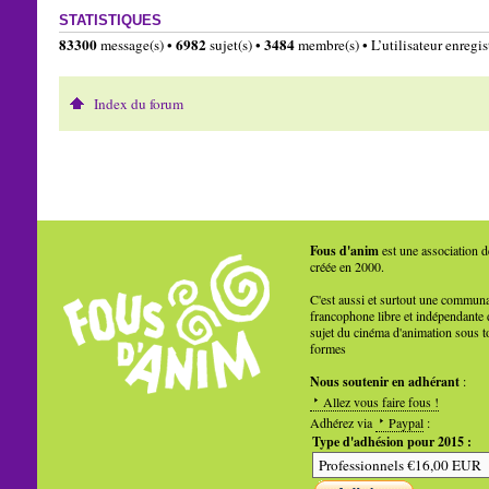
STATISTIQUES
83300
6982
3484
message(s) •
sujet(s) •
membre(s) • L’utilisateur enregist
Index du forum
Fous d'anim
est une association d
créée en 2000.
C'est aussi et surtout une commun
francophone libre et indépendante 
sujet du cinéma d'animation sous t
formes
Nous soutenir en adhérant
:
Allez vous faire fous !
Adhérez via
Paypal
:
Type d'adhésion pour 2015 :