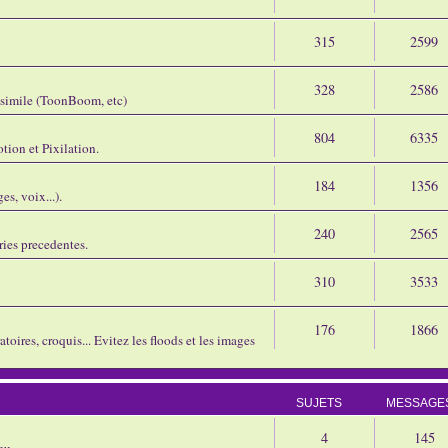
315
2599
328
2586
assimile (ToonBoom, etc)
804
6335
tion et Pixilation.
184
1356
s, voix...).
240
2565
ries precedentes.
310
3533
176
1866
oires, croquis... Evitez les floods et les images
SUJETS
MESSAGE
4
145
eu