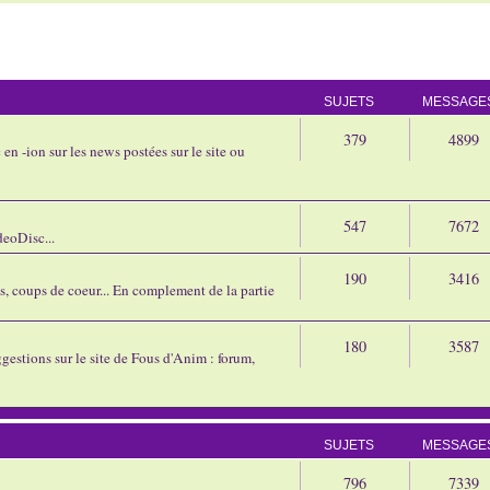
SUJETS
MESSAGE
379
4899
en -ion sur les news postées sur le site ou
547
7672
eoDisc...
190
3416
ns, coups de coeur... En complement de la partie
180
3587
gestions sur le site de Fous d'Anim : forum,
SUJETS
MESSAGE
796
7339