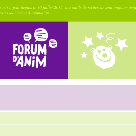
 mis à jour depuis le 10 juillet 2015. Les outils de recherche sont toujours acti
dédiés au cinéma d’animation.