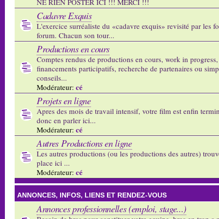
NE RIEN POSTER ICI !!! MERCI !!!
Cadavre Exquis
L'exercice surréaliste du «cadavre exquis» revisité par les 
forum. Chacun son tour...
Productions en cours
Comptes rendus de productions en cours, work in progress,
financements participatifs, recherche de partenaires ou sim
conseils...
cé
Modérateur:
Projets en ligne
Apres des mois de travail intensif, votre film est enfin termi
donc en parler ici...
cé
Modérateur:
Autres Productions en ligne
Les autres productions (ou les productions des autres) trouv
place ici ...
cé
Modérateur:
ANNONCES, INFOS, LIENS ET RENDEZ-VOUS
Annonces professionnelles (emploi, stage...)
Besoin de bras pour constituer votre equipe, bras en trop a p