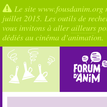
Le site www.fousdanim.org n
juillet 2015. Les outils de rech
vous invitons à aller
ailleurs
pou
dédiés au cinéma d’animation.