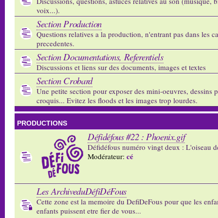
Discussions, questions, astuces relatives au son (musique, b
voix...).
Section Production
Questions relatives a la production, n'entrant pas dans les c
precedentes.
Section Documentations, Referentiels
Discussions et liens sur des documents, images et textes
Section Crobard
Une petite section pour exposer des mini-oeuvres, dessins p
croquis... Evitez les floods et les images trop lourdes.
PRODUCTIONS
Défidéfous #22 : Phoenix.gif
Défidéfous numéro vingt deux : L'oiseau d
cé
Modérateur:
Les ArchiveduDéfiDéFous
Cette zone est la memoire du DefiDeFous pour que les enfa
enfants puissent etre fier de vous...