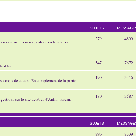
SUJETS
MESSAGE
379
4899
en -ion sur les news postées sur le site ou
547
7672
eoDisc...
190
3416
ns, coups de coeur... En complement de la partie
180
3587
gestions sur le site de Fous d'Anim : forum,
SUJETS
MESSAGE
796
7339