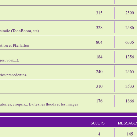
315
2599
328
2586
assimile (ToonBoom, etc)
804
6335
tion et Pixilation.
184
1356
s, voix...).
240
2565
ries precedentes.
310
3533
176
1866
oires, croquis... Evitez les floods et les images
SUJETS
MESSAGE
4
145
eu