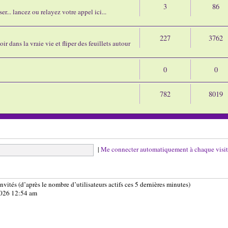
3
86
r... lancez ou relayez votre appel ici...
227
3762
ir dans la vraie vie et fliper des feuillets autour
0
0
782
8019
|
Me connecter automatiquement à chaque visi
 invités (d’après le nombre d’utilisateurs actifs ces 5 dernières minutes)
 2026 12:54 am