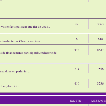
47
3363
os enfants puissent etre fier de vous...
8
818
'anim du forum. Chacun son tour...
323
8447
 de financements participatifs, recherche de
714
7558
nez donc en parler ici...
410
3236
eur place ici ...
SUJETS
MESSAGE