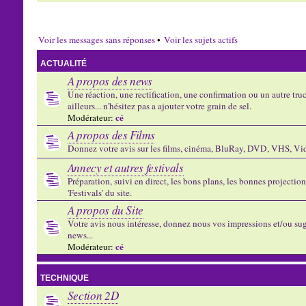
Voir les messages sans réponses
•
Voir les sujets actifs
ACTUALITÉ
A propos des news
Une réaction, une rectification, une confirmation ou un autre truc 
ailleurs... n'hésitez pas a ajouter votre grain de sel.
cé
Modérateur:
A propos des Films
Donnez votre avis sur les films, cinéma, BluRay, DVD, VHS, Vid
Annecy et autres festivals
Préparation, suivi en direct, les bons plans, les bonnes projectio
'Festivals' du site.
A propos du Site
Votre avis nous intéresse, donnez nous vos impressions et/ou sug
news...
cé
Modérateur:
TECHNIQUE
Section 2D