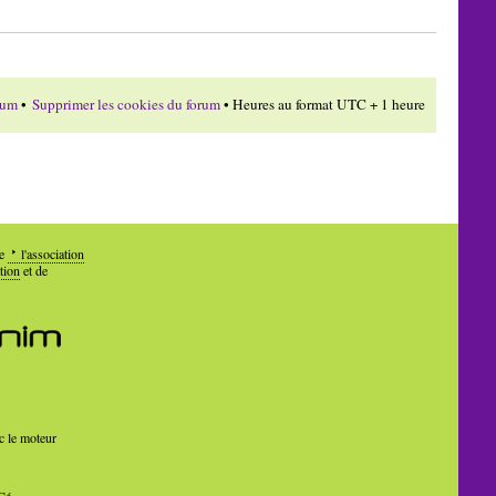
rum
•
Supprimer les cookies du forum
• Heures au format UTC + 1 heure
de
l'association
tion
et de
c le moteur
Cé