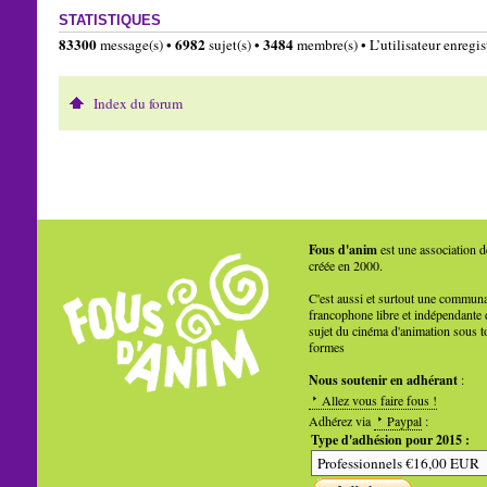
STATISTIQUES
83300
6982
3484
message(s) •
sujet(s) •
membre(s) • L’utilisateur enregist
Index du forum
Fous d'anim
est une association d
créée en 2000.
C'est aussi et surtout une commun
francophone libre et indépendante 
sujet du cinéma d'animation sous t
formes
Nous soutenir en adhérant
:
Allez vous faire fous !
Adhérez via
Paypal
:
Type d'adhésion pour 2015 :