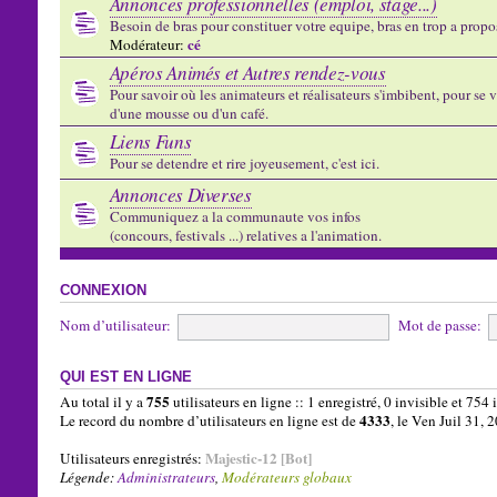
Annonces professionnelles (emploi, stage...)
Besoin de bras pour constituer votre equipe, bras en trop a propose
cé
Modérateur:
Apéros Animés et Autres rendez-vous
Pour savoir où les animateurs et réalisateurs s'imbibent, pour se vo
d'une mousse ou d'un café.
Liens Funs
Pour se detendre et rire joyeusement, c'est ici.
Annonces Diverses
Communiquez a la communaute vos infos
(concours, festivals ...) relatives a l'animation.
CONNEXION
Nom d’utilisateur:
Mot de passe:
QUI EST EN LIGNE
755
Au total il y a
utilisateurs en ligne :: 1 enregistré, 0 invisible et 754
4333
Le record du nombre d’utilisateurs en ligne est de
, le Ven Juil 31,
Majestic-12 [Bot]
Utilisateurs enregistrés:
Légende:
Administrateurs
,
Modérateurs globaux