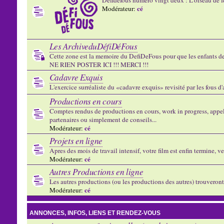
cé
Modérateur:
Les ArchiveduDéfiDéFous
Cette zone est la memoire du DefiDeFous pour que les enfants de v
NE RIEN POSTER ICI !!! MERCI !!!
Cadavre Exquis
L'exercice surréaliste du «cadavre exquis» revisité par les fous d
Productions en cours
Comptes rendus de productions en cours, work in progress, appels
partenaires ou simplement de conseils...
cé
Modérateur:
Projets en ligne
Apres des mois de travail intensif, votre film est enfin termine, ve
cé
Modérateur:
Autres Productions en ligne
Les autres productions (ou les productions des autres) trouveront l
cé
Modérateur:
ANNONCES, INFOS, LIENS ET RENDEZ-VOUS