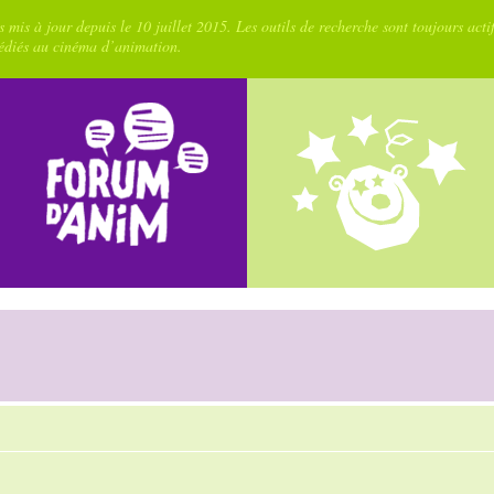
 mis à jour depuis le 10 juillet 2015. Les outils de recherche sont toujours acti
dédiés au cinéma d’animation.