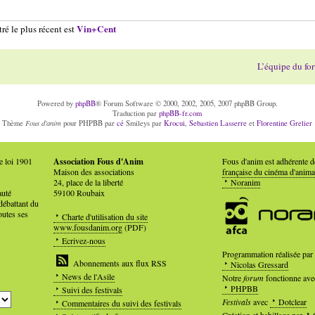
Vin+Cent
ré le plus récent est
L’équipe du fo
Powered by
phpBB
® Forum Software © 2000, 2002, 2005, 2007 phpBB Group.
Traduction par
phpBB-fr.com
Fous d'anim
Thème
pour PHPBB par
cé
Smileys par
Krocui
,
Sebastien Lasserre
et
Florentine Grelier
e loi 1901
Association Fous d'Anim
Fous d'anim est adhérente 
Maison des associations
française du cinéma d'anima
24, place de la liberté
Noranim
auté
59100 Roubaix
débattant du
outes ses
Charte d'utilisation du site
www.fousdanim.org
(PDF)
Ecrivez-nous
Programmation réalisée par
Abonnements aux flux RSS
Nicolas Gressard
News de l'Asile
Notre
forum
fonctionne ave
PHPBB
Suivi des festivals
Festivals
avec
Dotclear
Commentaires du suivi des festivals
Création et habillage par