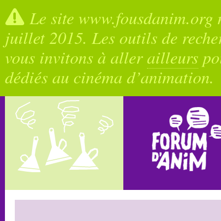
Le site www.fousdanim.org n
juillet 2015. Les outils de rech
vous invitons à aller
ailleurs
pou
dédiés au cinéma d’animation.