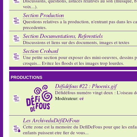
Discussions, questions, astuces relatives au son (musique, b
voix...).
Section Production
Questions relatives a la production, n'entrant pas dans les c
precedentes.
Section Documentations, Referentiels
Discussions et liens sur des documents, images et textes
Section Crobard
Une petite section pour exposer des mini-oeuvres, dessins p
croquis... Evitez les floods et les images trop lourdes.
PRODUCTIONS
Défidéfous #22 : Phoenix.gif
Défidéfous numéro vingt deux : L'oiseau d
cé
Modérateur:
Les ArchiveduDéfiDéFous
Cette zone est la memoire du DefiDeFous pour que les enfa
enfants puissent etre fier de vous...