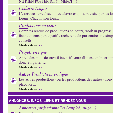
NE RIEN POSTER ICI !!! MERCI !!!
Cadavre Exquis
L'exercice surréaliste du «cadavre exquis» revisité par les 
forum. Chacun son tour...
Productions en cours
Comptes rendus de productions en cours, work in progress,
financements participatifs, recherche de partenaires ou sim
conseils...
cé
Modérateur:
Projets en ligne
Apres des mois de travail intensif, votre film est enfin termi
donc en parler ici...
cé
Modérateur:
Autres Productions en ligne
Les autres productions (ou les productions des autres) trouv
place ici ...
cé
Modérateur:
ANNONCES, INFOS, LIENS ET RENDEZ-VOUS
Annonces professionnelles (emploi, stage...)
Besoin de bras pour constituer votre equipe, bras en trop a p