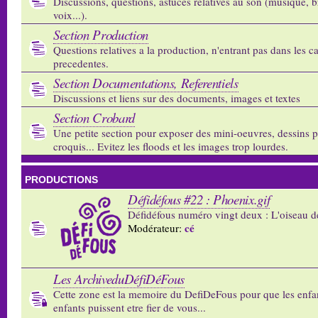
Discussions, questions, astuces relatives au son (musique, b
voix...).
Section Production
Questions relatives a la production, n'entrant pas dans les c
precedentes.
Section Documentations, Referentiels
Discussions et liens sur des documents, images et textes
Section Crobard
Une petite section pour exposer des mini-oeuvres, dessins p
croquis... Evitez les floods et les images trop lourdes.
PRODUCTIONS
Défidéfous #22 : Phoenix.gif
Défidéfous numéro vingt deux : L'oiseau d
cé
Modérateur:
Les ArchiveduDéfiDéFous
Cette zone est la memoire du DefiDeFous pour que les enfa
enfants puissent etre fier de vous...