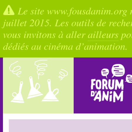
Le site www.fousdanim.org n
juillet 2015. Les outils de rech
vous invitons à aller
ailleurs
pou
dédiés au cinéma d’animation.