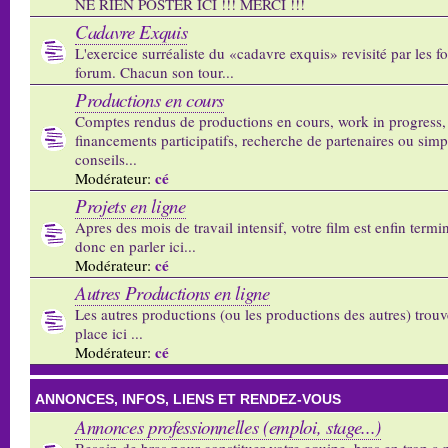
NE RIEN POSTER ICI !!! MERCI !!!
Cadavre Exquis
L'exercice surréaliste du «cadavre exquis» revisité par les 
forum. Chacun son tour...
Productions en cours
Comptes rendus de productions en cours, work in progress,
financements participatifs, recherche de partenaires ou sim
conseils...
cé
Modérateur:
Projets en ligne
Apres des mois de travail intensif, votre film est enfin termi
donc en parler ici...
cé
Modérateur:
Autres Productions en ligne
Les autres productions (ou les productions des autres) trouv
place ici ...
cé
Modérateur:
ANNONCES, INFOS, LIENS ET RENDEZ-VOUS
Annonces professionnelles (emploi, stage...)
Besoin de bras pour constituer votre equipe, bras en trop a p