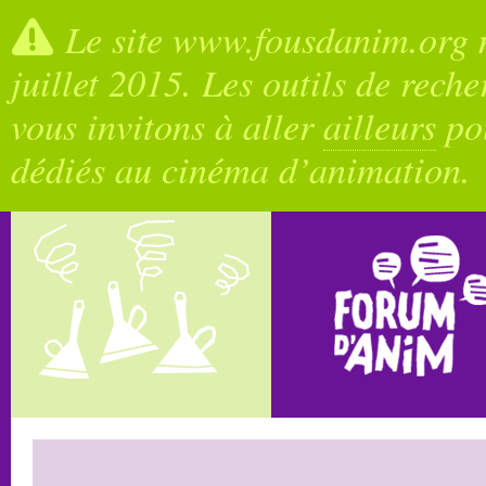
Le site www.fousdanim.org n
juillet 2015. Les outils de rech
vous invitons à aller
ailleurs
pou
dédiés au cinéma d’animation.