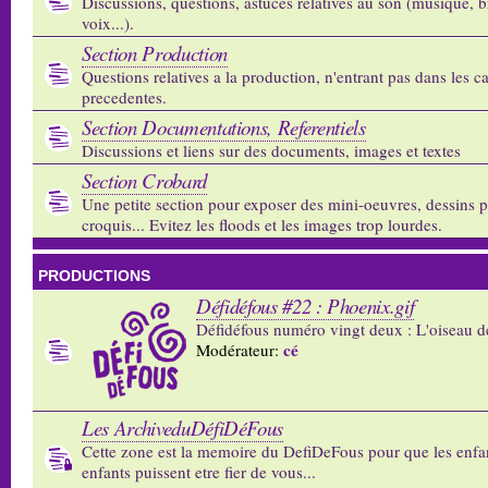
Discussions, questions, astuces relatives au son (musique, b
voix...).
Section Production
Questions relatives a la production, n'entrant pas dans les c
precedentes.
Section Documentations, Referentiels
Discussions et liens sur des documents, images et textes
Section Crobard
Une petite section pour exposer des mini-oeuvres, dessins p
croquis... Evitez les floods et les images trop lourdes.
PRODUCTIONS
Défidéfous #22 : Phoenix.gif
Défidéfous numéro vingt deux : L'oiseau d
cé
Modérateur:
Les ArchiveduDéfiDéFous
Cette zone est la memoire du DefiDeFous pour que les enfa
enfants puissent etre fier de vous...