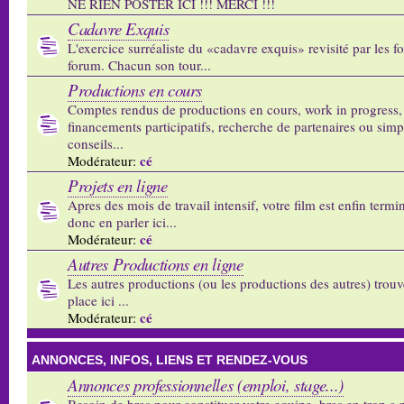
NE RIEN POSTER ICI !!! MERCI !!!
Cadavre Exquis
L'exercice surréaliste du «cadavre exquis» revisité par les 
forum. Chacun son tour...
Productions en cours
Comptes rendus de productions en cours, work in progress,
financements participatifs, recherche de partenaires ou sim
conseils...
cé
Modérateur:
Projets en ligne
Apres des mois de travail intensif, votre film est enfin termi
donc en parler ici...
cé
Modérateur:
Autres Productions en ligne
Les autres productions (ou les productions des autres) trouv
place ici ...
cé
Modérateur:
ANNONCES, INFOS, LIENS ET RENDEZ-VOUS
Annonces professionnelles (emploi, stage...)
Besoin de bras pour constituer votre equipe, bras en trop a p