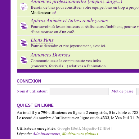
Annonces professionnelles (emploi, stage...)
Besoin de bras pour constituer votre equipe, bras en trop a propose
cé
Modérateur:
Apéros Animés et Autres rendez-vous
Pour savoir où les animateurs et réalisateurs s'imbibent, pour se vo
d'une mousse ou d'un café.
Liens Funs
Pour se detendre et rire joyeusement, c'est ici.
Annonces Diverses
Communiquez a la communaute vos infos
(concours, festivals ...) relatives a l'animation.
CONNEXION
Nom d’utilisateur:
Mot de passe:
QUI EST EN LIGNE
790
Au total il y a
utilisateurs en ligne :: 2 enregistrés, 0 invisible et 78
4333
Le record du nombre d’utilisateurs en ligne est de
, le Ven Juil 31,
Google [Bot]
Majestic-12 [Bot]
Utilisateurs enregistrés:
,
Légende:
Administrateurs
,
Modérateurs globaux