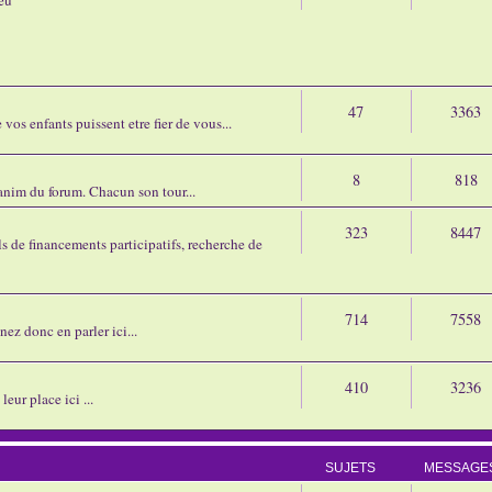
47
3363
os enfants puissent etre fier de vous...
8
818
'anim du forum. Chacun son tour...
323
8447
 de financements participatifs, recherche de
714
7558
nez donc en parler ici...
410
3236
eur place ici ...
SUJETS
MESSAGE