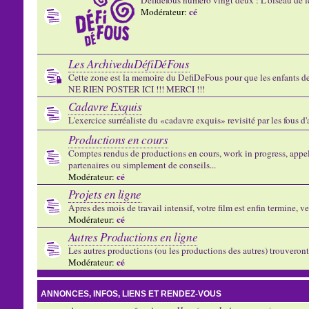
cé
Modérateur:
Les ArchiveduDéfiDéFous
Cette zone est la memoire du DefiDeFous pour que les enfants de v
NE RIEN POSTER ICI !!! MERCI !!!
Cadavre Exquis
L'exercice surréaliste du «cadavre exquis» revisité par les fous d
Productions en cours
Comptes rendus de productions en cours, work in progress, appels
partenaires ou simplement de conseils...
cé
Modérateur:
Projets en ligne
Apres des mois de travail intensif, votre film est enfin termine, ve
cé
Modérateur:
Autres Productions en ligne
Les autres productions (ou les productions des autres) trouveront l
cé
Modérateur:
ANNONCES, INFOS, LIENS ET RENDEZ-VOUS