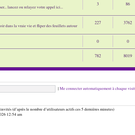
3
86
r... lancez ou relayez votre appel ici...
227
3762
ir dans la vraie vie et fliper des feuillets autour
0
0
782
8019
|
Me connecter automatiquement à chaque visi
8 invités (d’après le nombre d’utilisateurs actifs ces 5 dernières minutes)
 2026 12:54 am