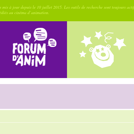
 mis à jour depuis le 10 juillet 2015. Les outils de recherche sont toujours acti
dédiés au cinéma d’animation.