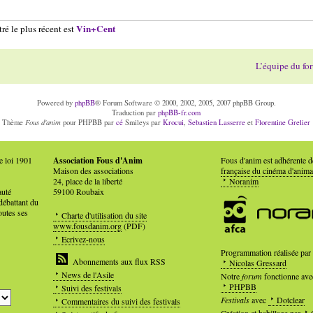
Vin+Cent
ré le plus récent est
L’équipe du fo
Powered by
phpBB
® Forum Software © 2000, 2002, 2005, 2007 phpBB Group.
Traduction par
phpBB-fr.com
Fous d'anim
Thème
pour PHPBB par
cé
Smileys par
Krocui
,
Sebastien Lasserre
et
Florentine Grelier
e loi 1901
Association Fous d'Anim
Fous d'anim est adhérente 
Maison des associations
française du cinéma d'anima
24, place de la liberté
Noranim
auté
59100 Roubaix
débattant du
outes ses
Charte d'utilisation du site
www.fousdanim.org
(PDF)
Ecrivez-nous
Programmation réalisée par
Abonnements aux flux RSS
Nicolas Gressard
News de l'Asile
Notre
forum
fonctionne ave
PHPBB
Suivi des festivals
Festivals
avec
Dotclear
Commentaires du suivi des festivals
Création et habillage par