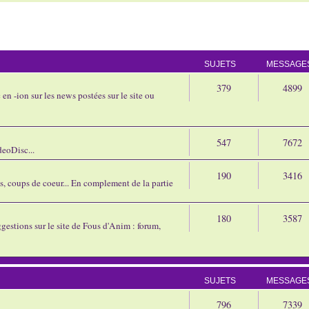
SUJETS
MESSAGE
379
4899
en -ion sur les news postées sur le site ou
547
7672
eoDisc...
190
3416
ns, coups de coeur... En complement de la partie
180
3587
gestions sur le site de Fous d'Anim : forum,
SUJETS
MESSAGE
796
7339