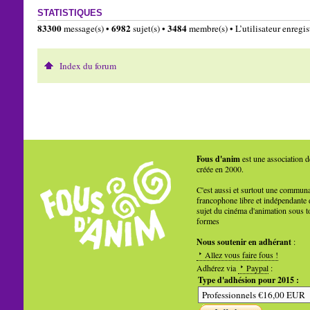
STATISTIQUES
83300
6982
3484
message(s) •
sujet(s) •
membre(s) • L’utilisateur enregist
Index du forum
Fous d'anim
est une association d
créée en 2000.
C'est aussi et surtout une commun
francophone libre et indépendante 
sujet du cinéma d'animation sous t
formes
Nous soutenir en adhérant
:
Allez vous faire fous !
Adhérez via
Paypal
:
Type d'adhésion pour 2015 :