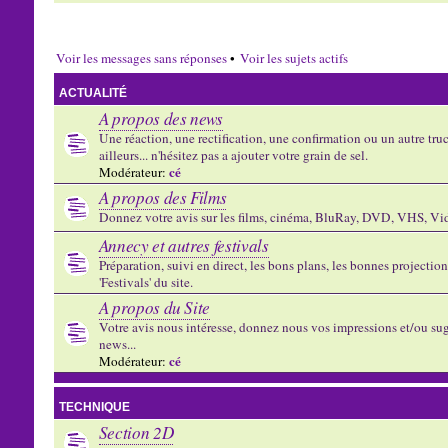
Voir les messages sans réponses
•
Voir les sujets actifs
ACTUALITÉ
A propos des news
Une réaction, une rectification, une confirmation ou un autre truc 
ailleurs... n'hésitez pas a ajouter votre grain de sel.
cé
Modérateur:
A propos des Films
Donnez votre avis sur les films, cinéma, BluRay, DVD, VHS, Vid
Annecy et autres festivals
Préparation, suivi en direct, les bons plans, les bonnes projectio
'Festivals' du site.
A propos du Site
Votre avis nous intéresse, donnez nous vos impressions et/ou sug
news...
cé
Modérateur:
TECHNIQUE
Section 2D