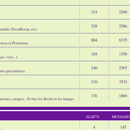
315
2599
328
2586
assimile (ToonBoom, etc)
804
6335
tion et Pixilation.
184
1356
s, voix...).
240
2565
ries precedentes.
310
3533
176
1866
oires, croquis... Evitez les floods et les images
SUJETS
MESSAGE
4
145
eu