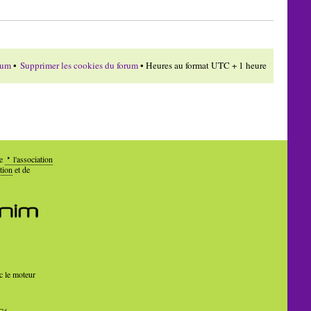
rum
•
Supprimer les cookies du forum
• Heures au format UTC + 1 heure
de
l'association
tion
et de
c le moteur
Cé