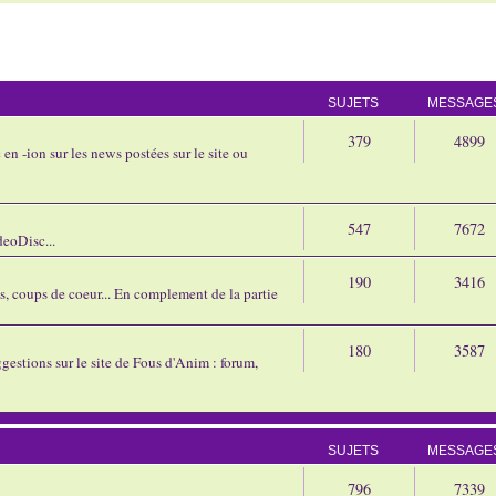
SUJETS
MESSAGE
379
4899
en -ion sur les news postées sur le site ou
547
7672
eoDisc...
190
3416
ns, coups de coeur... En complement de la partie
180
3587
gestions sur le site de Fous d'Anim : forum,
SUJETS
MESSAGE
796
7339