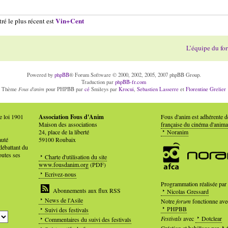
Vin+Cent
ré le plus récent est
L’équipe du fo
Powered by
phpBB
® Forum Software © 2000, 2002, 2005, 2007 phpBB Group.
Traduction par
phpBB-fr.com
Fous d'anim
Thème
pour PHPBB par
cé
Smileys par
Krocui
,
Sebastien Lasserre
et
Florentine Grelier
e loi 1901
Association Fous d'Anim
Fous d'anim est adhérente 
Maison des associations
française du cinéma d'anima
24, place de la liberté
Noranim
auté
59100 Roubaix
débattant du
outes ses
Charte d'utilisation du site
www.fousdanim.org
(PDF)
Ecrivez-nous
Programmation réalisée par
Abonnements aux flux RSS
Nicolas Gressard
News de l'Asile
Notre
forum
fonctionne ave
PHPBB
Suivi des festivals
Festivals
avec
Dotclear
Commentaires du suivi des festivals
Création et habillage par