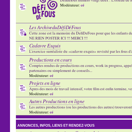
cé
Modérateur:
Les ArchiveduDéfiDéFous
Cette zone est la memoire du DefiDeFous pour que les enfants de v
NE RIEN POSTER ICI !!! MERCI !!!
Cadavre Exquis
L'exercice surréaliste du «cadavre exquis» revisité par les fous d
Productions en cours
Comptes rendus de productions en cours, work in progress, appels
partenaires ou simplement de conseils...
cé
Modérateur:
Projets en ligne
Apres des mois de travail intensif, votre film est enfin termine, ve
cé
Modérateur:
Autres Productions en ligne
Les autres productions (ou les productions des autres) trouveront l
cé
Modérateur:
ANNONCES, INFOS, LIENS ET RENDEZ-VOUS