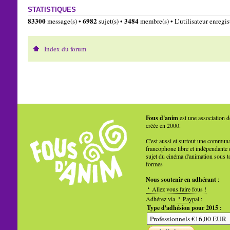
STATISTIQUES
83300
6982
3484
message(s) •
sujet(s) •
membre(s) • L’utilisateur enregist
Index du forum
Fous d'anim
est une association d
créée en 2000.
C'est aussi et surtout une commun
francophone libre et indépendante 
sujet du cinéma d'animation sous t
formes
Nous soutenir en adhérant
:
Allez vous faire fous !
Adhérez via
Paypal
:
Type d'adhésion pour 2015 :