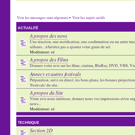
Voir les messages sans réponses
•
Voir les sujets actifs
ACTUALITÉ
A propos des news
Une réaction, une rectification, une confirmation ou un autre truc 
ailleurs... n'hésitez pas a ajouter votre grain de sel.
cé
Modérateur:
A propos des Films
Donnez votre avis sur les films, cinéma, BluRay, DVD, VHS, Vid
Annecy et autres festivals
Préparation, suivi en direct, les bons plans, les bonnes projectio
'Festivals' du site.
A propos du Site
Votre avis nous intéresse, donnez nous vos impressions et/ou sug
news...
cé
Modérateur:
TECHNIQUE
Section 2D