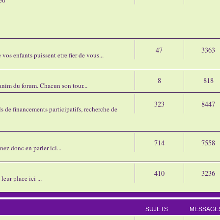
47
3363
os enfants puissent etre fier de vous...
8
818
'anim du forum. Chacun son tour...
323
8447
 de financements participatifs, recherche de
714
7558
nez donc en parler ici...
410
3236
eur place ici ...
SUJETS
MESSAGE