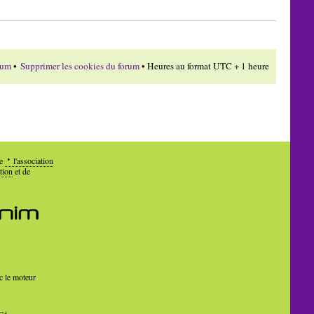
rum
•
Supprimer les cookies du forum
• Heures au format UTC + 1 heure
de
l'association
tion
et de
c le moteur
Cé