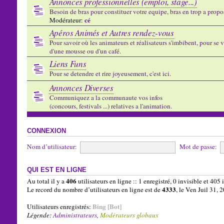
Annonces professionnelles (emploi, stage...)
Besoin de bras pour constituer votre equipe, bras en trop a propose
cé
Modérateur:
Apéros Animés et Autres rendez-vous
Pour savoir où les animateurs et réalisateurs s'imbibent, pour se vo
d'une mousse ou d'un café.
Liens Funs
Pour se detendre et rire joyeusement, c'est ici.
Annonces Diverses
Communiquez a la communaute vos infos
(concours, festivals ...) relatives a l'animation.
CONNEXION
Nom d’utilisateur:
Mot de passe:
QUI EST EN LIGNE
406
Au total il y a
utilisateurs en ligne :: 1 enregistré, 0 invisible et 405
4333
Le record du nombre d’utilisateurs en ligne est de
, le Ven Juil 31,
Bing [Bot]
Utilisateurs enregistrés:
Légende:
Administrateurs
,
Modérateurs globaux