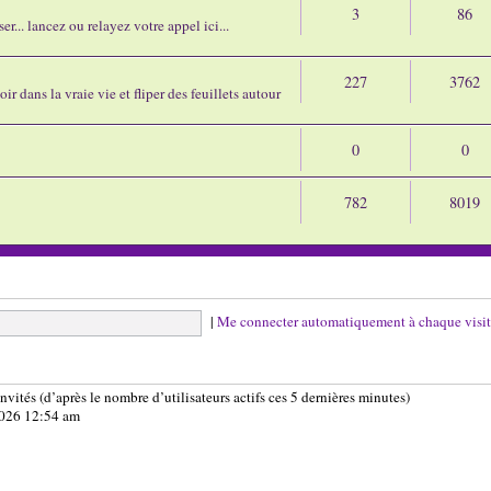
3
86
r... lancez ou relayez votre appel ici...
227
3762
ir dans la vraie vie et fliper des feuillets autour
0
0
782
8019
|
Me connecter automatiquement à chaque visi
 invités (d’après le nombre d’utilisateurs actifs ces 5 dernières minutes)
 2026 12:54 am