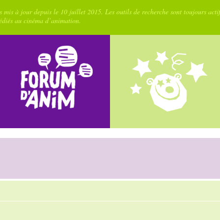
 mis à jour depuis le 10 juillet 2015. Les outils de recherche sont toujours acti
dédiés au cinéma d’animation.