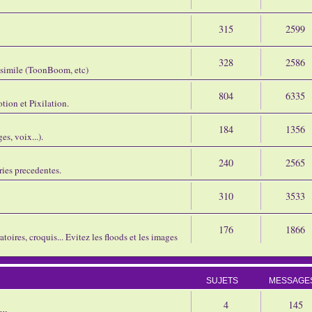
315
2599
328
2586
assimile (ToonBoom, etc)
804
6335
tion et Pixilation.
184
1356
s, voix...).
240
2565
ries precedentes.
310
3533
176
1866
oires, croquis... Evitez les floods et les images
SUJETS
MESSAGE
4
145
eu