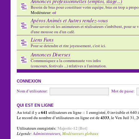
Annonces professionnelles (emploi, stage...)
Besoin de bras pour constituer votre equipe, bras en trop a propose
cé
Modérateur:
Apéros Animés et Autres rendez-vous
Pour savoir où les animateurs et réalisateurs s'imbibent, pour se vo
d'une mousse ou d'un café.
Liens Funs
Pour se detendre et rire joyeusement, c'est ici.
Annonces Diverses
Communiquez a la communaute vos infos
(concours, festivals ...) relatives a l'animation.
CONNEXION
Nom d’utilisateur:
Mot de passe:
QUI EST EN LIGNE
641
Au total il y a
utilisateurs en ligne :: 1 enregistré, 0 invisible et 640
4333
Le record du nombre d’utilisateurs en ligne est de
, le Ven Juil 31,
Majestic-12 [Bot]
Utilisateurs enregistrés:
Légende:
Administrateurs
,
Modérateurs globaux