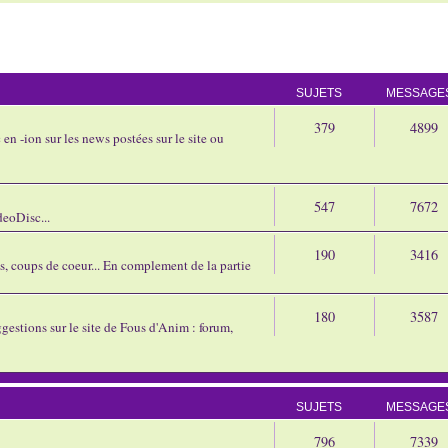
SUJETS
MESSAGE
379
4899
en -ion sur les news postées sur le site ou
547
7672
eoDisc...
190
3416
ns, coups de coeur... En complement de la partie
180
3587
gestions sur le site de Fous d'Anim : forum,
SUJETS
MESSAGE
796
7339