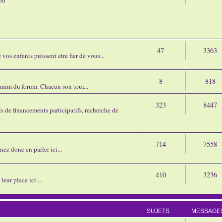
47
3363
os enfants puissent etre fier de vous...
8
818
'anim du forum. Chacun son tour...
323
8447
 de financements participatifs, recherche de
714
7558
nez donc en parler ici...
410
3236
eur place ici ...
SUJETS
MESSAGE