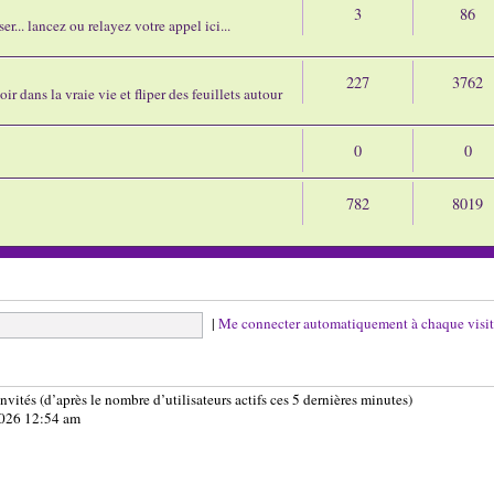
3
86
r... lancez ou relayez votre appel ici...
227
3762
ir dans la vraie vie et fliper des feuillets autour
0
0
782
8019
|
Me connecter automatiquement à chaque visi
 invités (d’après le nombre d’utilisateurs actifs ces 5 dernières minutes)
 2026 12:54 am