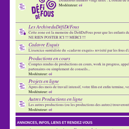
cé
Modérateur:
Les ArchiveduDéfiDéFous
Cette zone est la memoire du DefiDeFous pour que les enfants de v
NE RIEN POSTER ICI !!! MERCI !!!
Cadavre Exquis
L'exercice surréaliste du «cadavre exquis» revisité par les fous d
Productions en cours
Comptes rendus de productions en cours, work in progress, appels
partenaires ou simplement de conseils...
cé
Modérateur:
Projets en ligne
Apres des mois de travail intensif, votre film est enfin termine, ve
cé
Modérateur:
Autres Productions en ligne
Les autres productions (ou les productions des autres) trouveront l
cé
Modérateur:
ANNONCES, INFOS, LIENS ET RENDEZ-VOUS