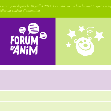
 mis à jour depuis le 10 juillet 2015. Les outils de recherche sont toujours acti
dédiés au cinéma d’animation.