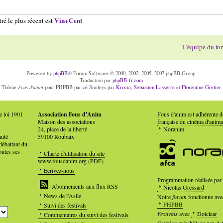
Vin+Cent
ré le plus récent est
L’équipe du fo
Powered by
phpBB
® Forum Software © 2000, 2002, 2005, 2007 phpBB Group.
Traduction par
phpBB-fr.com
Fous d'anim
Thème
pour PHPBB par
cé
Smileys par
Krocui
,
Sebastien Lasserre
et
Florentine Grelier
e loi 1901
Association Fous d'Anim
Fous d'anim est adhérente 
Maison des associations
française du cinéma d'anima
24, place de la liberté
Noranim
auté
59100 Roubaix
débattant du
outes ses
Charte d'utilisation du site
www.fousdanim.org
(PDF)
Ecrivez-nous
Programmation réalisée par
Abonnements aux flux RSS
Nicolas Gressard
News de l'Asile
Notre
forum
fonctionne ave
PHPBB
Suivi des festivals
Festivals
avec
Dotclear
Commentaires du suivi des festivals
Création et habillage par