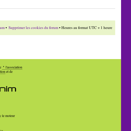
rum
•
Supprimer les cookies du forum
• Heures au format UTC + 1 heure
de
l'association
tion
et de
c le moteur
Cé