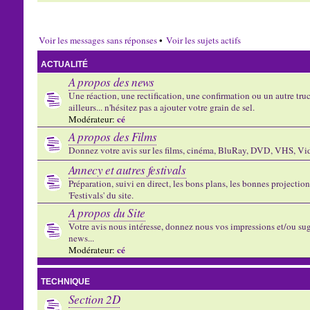
Voir les messages sans réponses
•
Voir les sujets actifs
ACTUALITÉ
A propos des news
Une réaction, une rectification, une confirmation ou un autre truc 
ailleurs... n'hésitez pas a ajouter votre grain de sel.
cé
Modérateur:
A propos des Films
Donnez votre avis sur les films, cinéma, BluRay, DVD, VHS, Vid
Annecy et autres festivals
Préparation, suivi en direct, les bons plans, les bonnes projectio
'Festivals' du site.
A propos du Site
Votre avis nous intéresse, donnez nous vos impressions et/ou sug
news...
cé
Modérateur:
TECHNIQUE
Section 2D