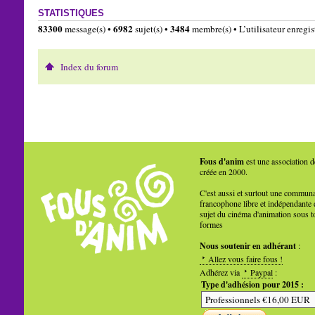
STATISTIQUES
83300
6982
3484
message(s) •
sujet(s) •
membre(s) • L’utilisateur enregist
Index du forum
Fous d'anim
est une association d
créée en 2000.
C'est aussi et surtout une commun
francophone libre et indépendante 
sujet du cinéma d'animation sous t
formes
Nous soutenir en adhérant
:
Allez vous faire fous !
Adhérez via
Paypal
:
Type d'adhésion pour 2015 :