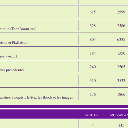
315
2599
328
2586
assimile (ToonBoom, etc)
804
6335
tion et Pixilation.
184
1356
s, voix...).
240
2565
ries precedentes.
310
3533
176
1866
oires, croquis... Evitez les floods et les images
SUJETS
MESSAGE
4
145
eu