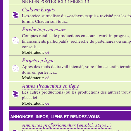
NE RIEN POSTER ICI !!! MERCI !!!
Cadavre Exquis
L'exercice surréaliste du «cadavre exquis» revisité par les 
forum. Chacun son tour...
Productions en cours
Comptes rendus de productions en cours, work in progress,
financements participatifs, recherche de partenaires ou sim
conseils...
cé
Modérateur:
Projets en ligne
Apres des mois de travail intensif, votre film est enfin termi
donc en parler ici...
cé
Modérateur:
Autres Productions en ligne
Les autres productions (ou les productions des autres) trouv
place ici ...
cé
Modérateur:
ANNONCES, INFOS, LIENS ET RENDEZ-VOUS
Annonces professionnelles (emploi, stage...)
Besoin de bras pour constituer votre equipe, bras en trop a p