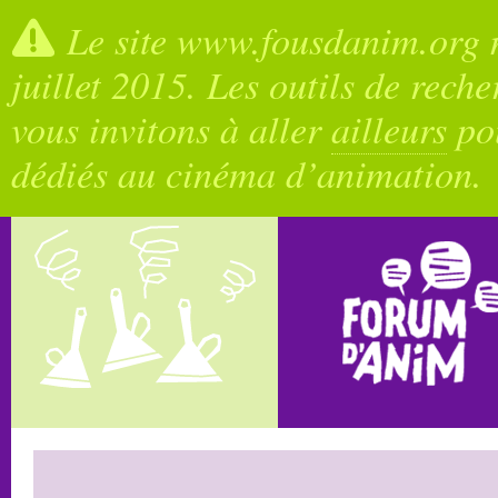
Le site www.fousdanim.org n
juillet 2015. Les outils de rech
vous invitons à aller
ailleurs
pou
dédiés au cinéma d’animation.