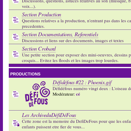
Discussions, questions, astuces relatives au son (musique, b
voix...).
Section Production
Questions relatives a la production, n'entrant pas dans les c
precedentes.
Section Documentations, Referentiels
Discussions et liens sur des documents, images et textes
Section Crobard
Une petite section pour exposer des mini-oeuvres, dessins p
croquis... Evitez les floods et les images trop lourdes.
PRODUCTIONS
Défidéfous #22 : Phoenix.gif
Défidéfous numéro vingt deux : L'oiseau d
cé
Modérateur:
Les ArchiveduDéfiDéFous
Cette zone est la memoire du DefiDeFous pour que les enfa
enfants puissent etre fier de vous...