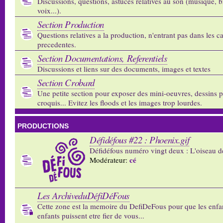
Discussions, questions, astuces relatives au son (musique, b
voix...).
Section Production
Questions relatives a la production, n'entrant pas dans les c
precedentes.
Section Documentations, Referentiels
Discussions et liens sur des documents, images et textes
Section Crobard
Une petite section pour exposer des mini-oeuvres, dessins p
croquis... Evitez les floods et les images trop lourdes.
PRODUCTIONS
Défidéfous #22 : Phoenix.gif
Défidéfous numéro vingt deux : L'oiseau d
cé
Modérateur:
Les ArchiveduDéfiDéFous
Cette zone est la memoire du DefiDeFous pour que les enfa
enfants puissent etre fier de vous...