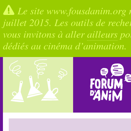
Le site www.fousdanim.org n
juillet 2015. Les outils de rech
vous invitons à aller
ailleurs
pou
dédiés au cinéma d’animation.