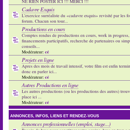
NE RIEN POSTER ICI !!! MERCI !!!
Cadavre Exquis
L'exercice surréaliste du «cadavre exquis» revisité par les 
forum. Chacun son tour...
Productions en cours
Comptes rendus de productions en cours, work in progress,
financements participatifs, recherche de partenaires ou sim
conseils...
cé
Modérateur:
Projets en ligne
Apres des mois de travail intensif, votre film est enfin termi
donc en parler ici...
cé
Modérateur:
Autres Productions en ligne
Les autres productions (ou les productions des autres) trouv
place ici ...
cé
Modérateur:
ANNONCES, INFOS, LIENS ET RENDEZ-VOUS
Annonces professionnelles (emploi, stage...)
Besoin de bras pour constituer votre equipe, bras en trop a p