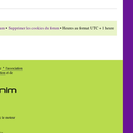
rum
•
Supprimer les cookies du forum
• Heures au format UTC + 1 heure
de
l'association
tion
et de
c le moteur
Cé