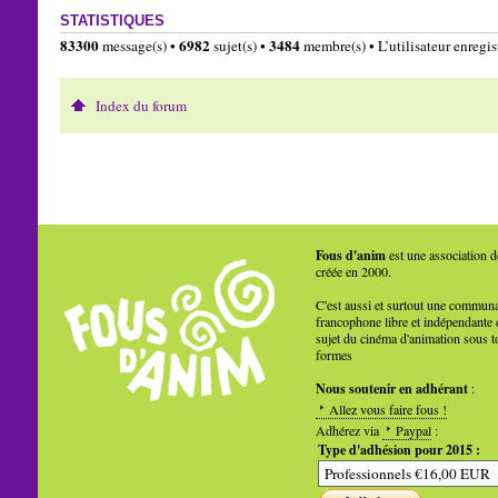
STATISTIQUES
83300
6982
3484
message(s) •
sujet(s) •
membre(s) • L’utilisateur enregist
Index du forum
Fous d'anim
est une association d
créée en 2000.
C'est aussi et surtout une commun
francophone libre et indépendante 
sujet du cinéma d'animation sous t
formes
Nous soutenir en adhérant
:
Allez vous faire fous !
Adhérez via
Paypal
:
Type d'adhésion pour 2015 :