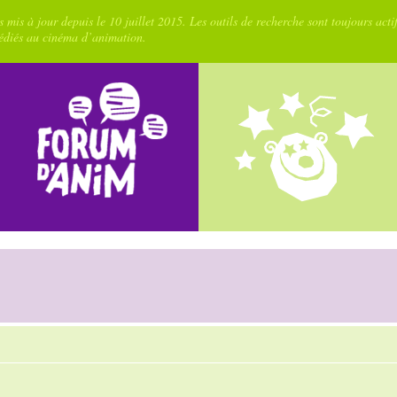
 mis à jour depuis le 10 juillet 2015. Les outils de recherche sont toujours acti
dédiés au cinéma d’animation.