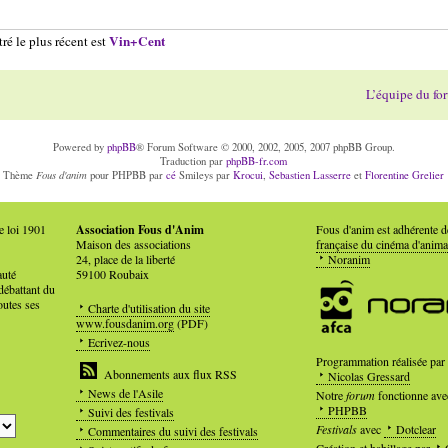
Vin+Cent
ré le plus récent est
L’équipe du fo
Powered by
phpBB
® Forum Software © 2000, 2002, 2005, 2007 phpBB Group.
Traduction par
phpBB-fr.com
Fous d'anim
Thème
pour PHPBB par
cé
Smileys par
Krocui
,
Sebastien Lasserre
et
Florentine Grelier
e loi 1901
Association Fous d'Anim
Fous d'anim est adhérente 
Maison des associations
française du cinéma d'anima
24, place de la liberté
Noranim
auté
59100 Roubaix
débattant du
outes ses
Charte d'utilisation du site
www.fousdanim.org
(PDF)
Ecrivez-nous
Programmation réalisée par
Abonnements aux flux RSS
Nicolas Gressard
News de l'Asile
Notre
forum
fonctionne ave
PHPBB
Suivi des festivals
Festivals
avec
Dotclear
Commentaires du suivi des festivals
Création et habillage par