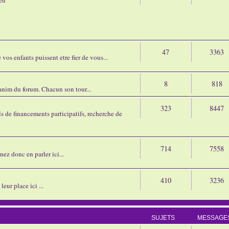
47
3363
os enfants puissent etre fier de vous...
8
818
'anim du forum. Chacun son tour...
323
8447
 de financements participatifs, recherche de
714
7558
nez donc en parler ici...
410
3236
eur place ici ...
SUJETS
MESSAGE