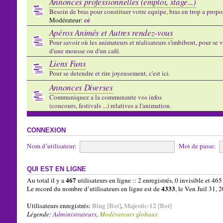
Annonces professionnelles (emploi, stage...)
Besoin de bras pour constituer votre equipe, bras en trop a propose
cé
Modérateur:
Apéros Animés et Autres rendez-vous
Pour savoir où les animateurs et réalisateurs s'imbibent, pour se vo
d'une mousse ou d'un café.
Liens Funs
Pour se detendre et rire joyeusement, c'est ici.
Annonces Diverses
Communiquez a la communaute vos infos
(concours, festivals ...) relatives a l'animation.
CONNEXION
Nom d’utilisateur:
Mot de passe:
QUI EST EN LIGNE
467
Au total il y a
utilisateurs en ligne :: 2 enregistrés, 0 invisible et 46
4333
Le record du nombre d’utilisateurs en ligne est de
, le Ven Juil 31,
Bing [Bot]
Majestic-12 [Bot]
Utilisateurs enregistrés:
,
Légende:
Administrateurs
,
Modérateurs globaux