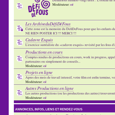
cé
Modérateur:
Les ArchiveduDéfiDéFous
Cette zone est la memoire du DefiDeFous pour que les enfants de v
NE RIEN POSTER ICI !!! MERCI !!!
Cadavre Exquis
L'exercice surréaliste du «cadavre exquis» revisité par les fous d
Productions en cours
Comptes rendus de productions en cours, work in progress, appels
partenaires ou simplement de conseils...
cé
Modérateur:
Projets en ligne
Apres des mois de travail intensif, votre film est enfin termine, ve
cé
Modérateur:
Autres Productions en ligne
Les autres productions (ou les productions des autres) trouveront l
cé
Modérateur:
ANNONCES, INFOS, LIENS ET RENDEZ-VOUS