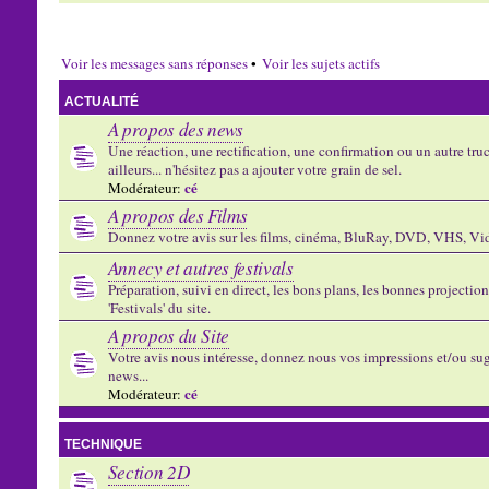
Voir les messages sans réponses
•
Voir les sujets actifs
ACTUALITÉ
A propos des news
Une réaction, une rectification, une confirmation ou un autre truc 
ailleurs... n'hésitez pas a ajouter votre grain de sel.
cé
Modérateur:
A propos des Films
Donnez votre avis sur les films, cinéma, BluRay, DVD, VHS, Vid
Annecy et autres festivals
Préparation, suivi en direct, les bons plans, les bonnes projectio
'Festivals' du site.
A propos du Site
Votre avis nous intéresse, donnez nous vos impressions et/ou sug
news...
cé
Modérateur:
TECHNIQUE
Section 2D