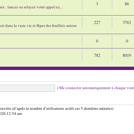
3
86
r... lancez ou relayez votre appel ici...
227
3762
ir dans la vraie vie et fliper des feuillets autour
0
0
782
8019
|
Me connecter automatiquement à chaque visi
5 invités (d’après le nombre d’utilisateurs actifs ces 5 dernières minutes)
 2026 12:54 am