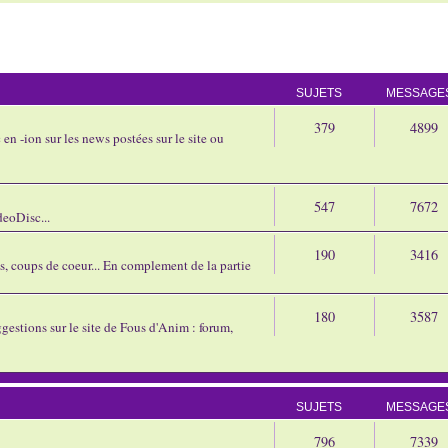
SUJETS
MESSAGE
379
4899
en -ion sur les news postées sur le site ou
547
7672
eoDisc...
190
3416
ns, coups de coeur... En complement de la partie
180
3587
gestions sur le site de Fous d'Anim : forum,
SUJETS
MESSAGE
796
7339