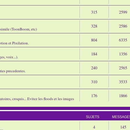
315
2599
328
2586
assimile (ToonBoom, etc)
804
6335
tion et Pixilation.
184
1356
s, voix...).
240
2565
ries precedentes.
310
3533
176
1866
oires, croquis... Evitez les floods et les images
SUJETS
MESSAGE
4
145
eu