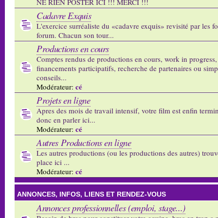
NE RIEN POSTER ICI !!! MERCI !!!
Cadavre Exquis
L'exercice surréaliste du «cadavre exquis» revisité par les 
forum. Chacun son tour...
Productions en cours
Comptes rendus de productions en cours, work in progress,
financements participatifs, recherche de partenaires ou sim
conseils...
cé
Modérateur:
Projets en ligne
Apres des mois de travail intensif, votre film est enfin termi
donc en parler ici...
cé
Modérateur:
Autres Productions en ligne
Les autres productions (ou les productions des autres) trouv
place ici ...
cé
Modérateur:
ANNONCES, INFOS, LIENS ET RENDEZ-VOUS
Annonces professionnelles (emploi, stage...)
Besoin de bras pour constituer votre equipe, bras en trop a p