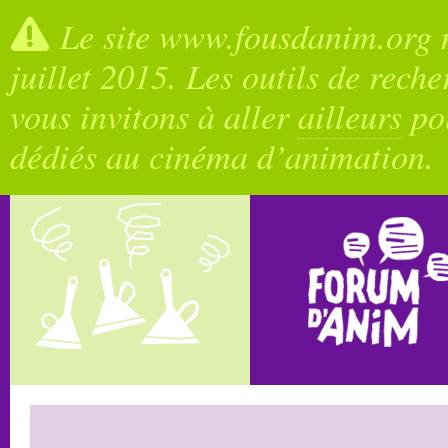
Le site www.fousdanim.org n
juillet 2015. Les outils de rech
vous invitons à aller
ailleurs
pou
dédiés au cinéma d’animation.