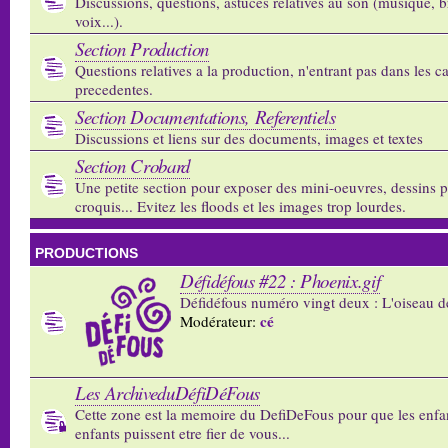
Discussions, questions, astuces relatives au son (musique, b
voix...).
Section Production
Questions relatives a la production, n'entrant pas dans les c
precedentes.
Section Documentations, Referentiels
Discussions et liens sur des documents, images et textes
Section Crobard
Une petite section pour exposer des mini-oeuvres, dessins p
croquis... Evitez les floods et les images trop lourdes.
PRODUCTIONS
Défidéfous #22 : Phoenix.gif
Défidéfous numéro vingt deux : L'oiseau d
cé
Modérateur:
Les ArchiveduDéfiDéFous
Cette zone est la memoire du DefiDeFous pour que les enfa
enfants puissent etre fier de vous...