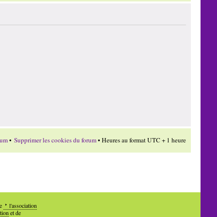
rum
•
Supprimer les cookies du forum
• Heures au format UTC + 1 heure
de
l'association
tion
et de