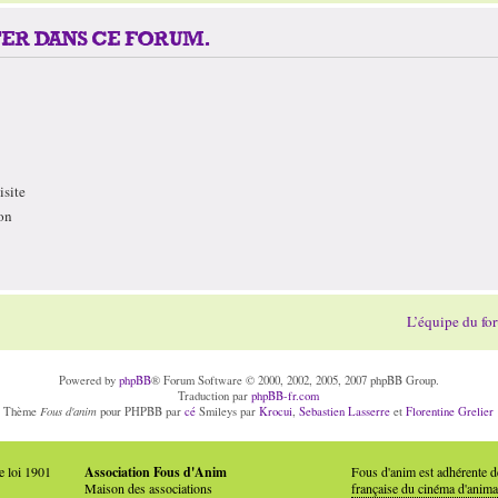
ER DANS CE FORUM.
site
on
L’équipe du fo
Powered by
phpBB
® Forum Software © 2000, 2002, 2005, 2007 phpBB Group.
Traduction par
phpBB-fr.com
Fous d'anim
Thème
pour PHPBB par
cé
Smileys par
Krocui
,
Sebastien Lasserre
et
Florentine Grelier
e loi 1901
Association Fous d'Anim
Fous d'anim est adhérente 
Maison des associations
française du cinéma d'anima