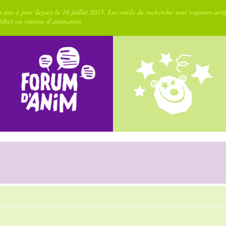
 mis à jour depuis le 10 juillet 2015. Les outils de recherche sont toujours acti
dédiés au cinéma d’animation.