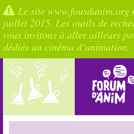
Le site www.fousdanim.org n
juillet 2015. Les outils de rech
vous invitons à aller
ailleurs
pou
dédiés au cinéma d’animation.