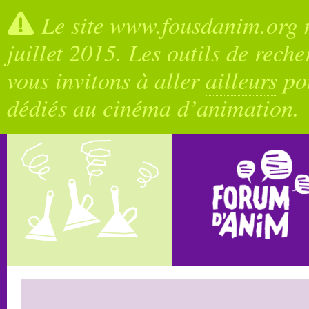
Le site www.fousdanim.org n
juillet 2015. Les outils de rech
vous invitons à aller
ailleurs
pou
dédiés au cinéma d’animation.