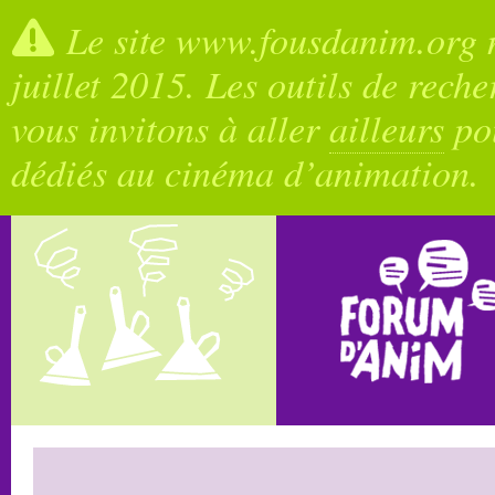
Le site www.fousdanim.org n
juillet 2015. Les outils de rech
vous invitons à aller
ailleurs
pou
dédiés au cinéma d’animation.