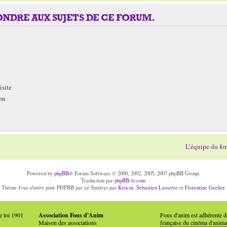
NDRE AUX SUJETS DE CE FORUM.
site
on
L’équipe du fo
Powered by
phpBB
® Forum Software © 2000, 2002, 2005, 2007 phpBB Group.
Traduction par
phpBB-fr.com
Fous d'anim
Thème
pour PHPBB par
cé
Smileys par
Krocui
,
Sebastien Lasserre
et
Florentine Grelier
e loi 1901
Association Fous d'Anim
Fous d'anim est adhérente 
Maison des associations
française du cinéma d'anima