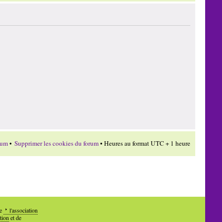
rum
•
Supprimer les cookies du forum
• Heures au format UTC + 1 heure
de
l'association
tion
et de