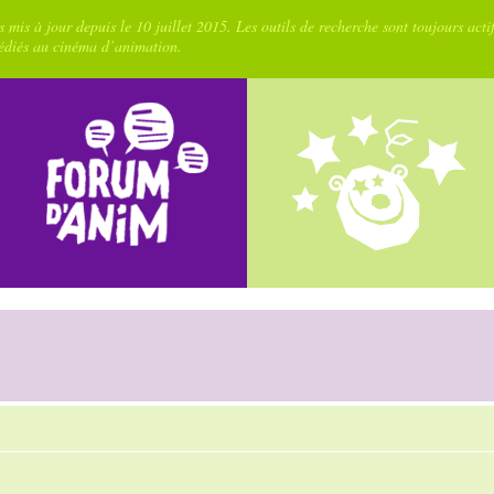
 mis à jour depuis le 10 juillet 2015. Les outils de recherche sont toujours acti
dédiés au cinéma d’animation.