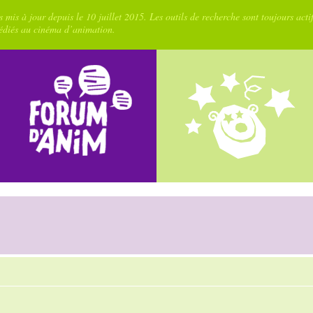
 mis à jour depuis le 10 juillet 2015. Les outils de recherche sont toujours acti
dédiés au cinéma d’animation.