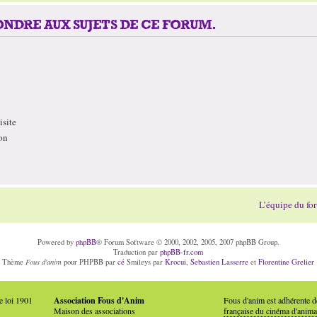
NDRE AUX SUJETS DE CE FORUM.
site
on
L’équipe du fo
Powered by
phpBB
® Forum Software © 2000, 2002, 2005, 2007 phpBB Group.
Traduction par
phpBB-fr.com
Fous d'anim
Thème
pour PHPBB par
cé
Smileys par
Krocui
,
Sebastien Lasserre
et
Florentine Grelier
e loi 1901
Association Fous d'Anim
Fous d'anim est adhérente 
Maison des associations
française du cinéma d'anima