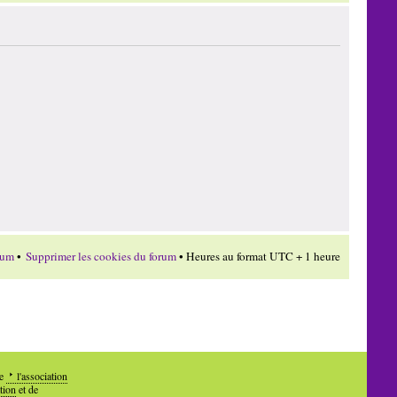
rum
•
Supprimer les cookies du forum
• Heures au format UTC + 1 heure
de
l'association
tion
et de