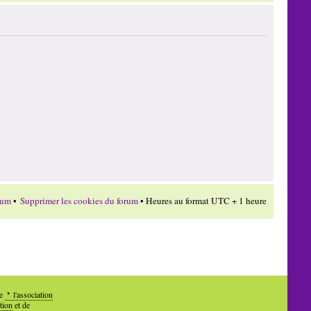
rum
•
Supprimer les cookies du forum
• Heures au format UTC + 1 heure
de
l'association
tion
et de