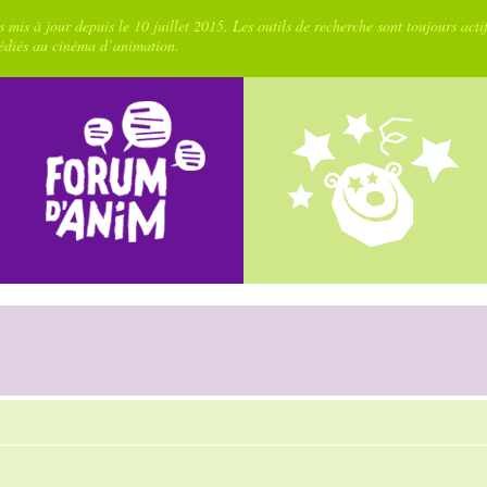
 mis à jour depuis le 10 juillet 2015. Les outils de recherche sont toujours acti
dédiés au cinéma d’animation.