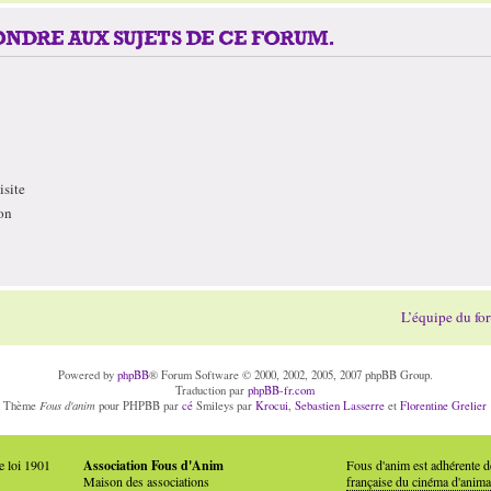
NDRE AUX SUJETS DE CE FORUM.
site
on
L’équipe du fo
Powered by
phpBB
® Forum Software © 2000, 2002, 2005, 2007 phpBB Group.
Traduction par
phpBB-fr.com
Fous d'anim
Thème
pour PHPBB par
cé
Smileys par
Krocui
,
Sebastien Lasserre
et
Florentine Grelier
e loi 1901
Association Fous d'Anim
Fous d'anim est adhérente 
Maison des associations
française du cinéma d'anima