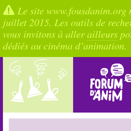
Le site www.fousdanim.org n
juillet 2015. Les outils de rech
vous invitons à aller
ailleurs
pou
dédiés au cinéma d’animation.