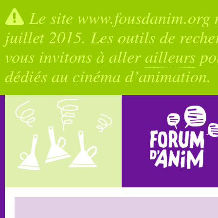
Le site www.fousdanim.org n
juillet 2015. Les outils de rech
vous invitons à aller
ailleurs
pou
dédiés au cinéma d’animation.