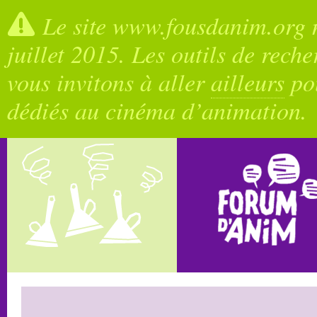
Le site www.fousdanim.org n
juillet 2015. Les outils de rech
vous invitons à aller
ailleurs
pou
dédiés au cinéma d’animation.