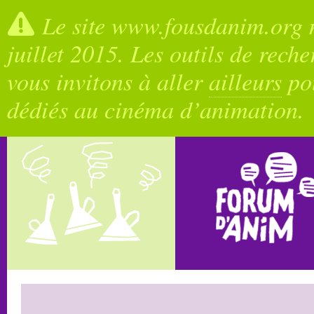
Le site www.fousdanim.org n
juillet 2015. Les outils de rech
vous invitons à aller
ailleurs
pou
dédiés au cinéma d’animation.