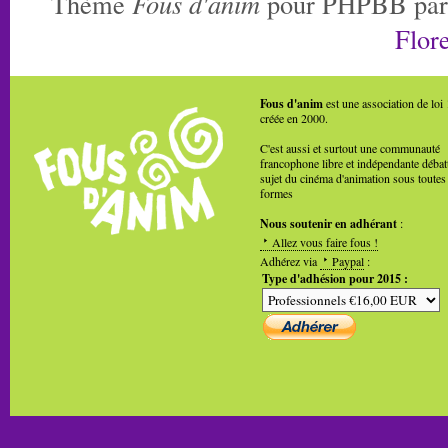
Thème
Fous d'anim
pour PHPBB pa
Flore
Fous d'anim
est une association de loi
créée en 2000.
C'est aussi et surtout une communauté
francophone libre et indépendante débat
sujet du cinéma d'animation sous toutes
formes
Nous soutenir en adhérant
:
Allez vous faire fous !
Adhérez via
Paypal
:
Type d'adhésion pour 2015 :