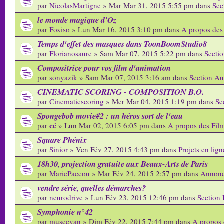
par
NicolasMartigne
» Mar Mar 31, 2015 5:55 pm dans
Sec
le monde magique d'Oz
par
Foxiso
» Lun Mar 16, 2015 3:10 pm dans
A propos des
Temps d'effet des masques dans ToonBoomStudio8
par
Florianosaure
» Sam Mar 07, 2015 5:22 pm dans
Secti
Compositrice pour vos film d'animation
par
sonyazik
» Sam Mar 07, 2015 3:16 am dans
Section Au
CINEMATIC SCORING - COMPOSITION B.O.
par
Cinematicscoring
» Mer Mar 04, 2015 1:19 pm dans
Se
Spongebob movie#2 : un héros sort de l'eau
cé
par
» Lun Mar 02, 2015 6:05 pm dans
A propos des Fil
Square Phénix
par
Sinior
» Ven Fév 27, 2015 4:43 pm dans
Projets en lign
18h30, projection gratuite aux Beaux-Arts de Paris
par
MariePaccou
» Mar Fév 24, 2015 2:57 pm dans
Annonc
vendre série, quelles démarches?
par
neurodrive
» Lun Fév 23, 2015 12:46 pm dans
Section 
Symphonie n°42
par
musecyan
» Dim Fév 22, 2015 7:44 pm dans
A propos 