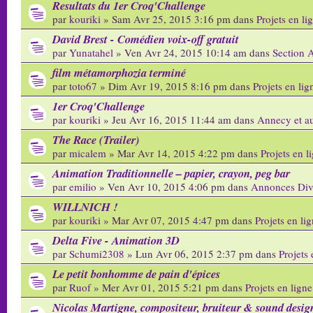
Resultats du 1er Croq'Challenge
par
kouriki
» Sam Avr 25, 2015 3:16 pm dans
Projets en li
David Brest - Comédien voix-off gratuit
par
Yunatahel
» Ven Avr 24, 2015 10:14 am dans
Section 
film métamorphozia terminé
par
toto67
» Dim Avr 19, 2015 8:16 pm dans
Projets en lig
1er Croq'Challenge
par
kouriki
» Jeu Avr 16, 2015 11:44 am dans
Annecy et aut
The Race (Trailer)
par
micalem
» Mar Avr 14, 2015 4:22 pm dans
Projets en l
Animation Traditionnelle – papier, crayon, peg bar
par
emilio
» Ven Avr 10, 2015 4:06 pm dans
Annonces Div
WILLNICH !
par
kouriki
» Mar Avr 07, 2015 4:47 pm dans
Projets en li
Delta Five - Animation 3D
par
Schumi2308
» Lun Avr 06, 2015 2:37 pm dans
Projets 
Le petit bonhomme de pain d'épices
par
Ruof
» Mer Avr 01, 2015 5:21 pm dans
Projets en ligne
Nicolas Martigne, compositeur, bruiteur & sound desig