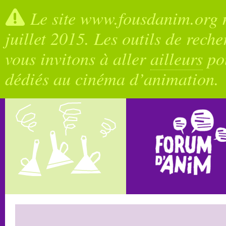
Le site www.fousdanim.org n
juillet 2015. Les outils de rech
vous invitons à aller
ailleurs
pou
dédiés au cinéma d’animation.