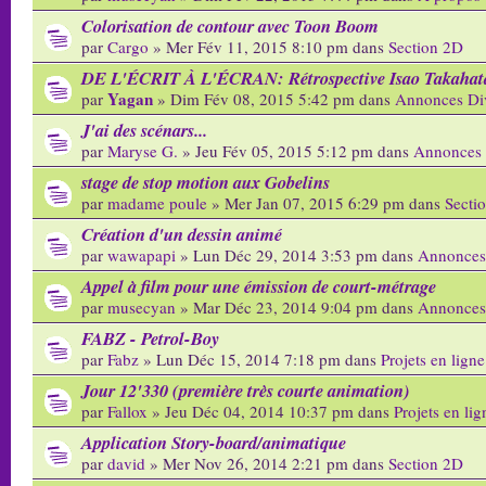
Colorisation de contour avec Toon Boom
par
Cargo
» Mer Fév 11, 2015 8:10 pm dans
Section 2D
DE L'ÉCRIT À L'ÉCRAN: Rétrospective Isao Takahat
Yagan
par
» Dim Fév 08, 2015 5:42 pm dans
Annonces Di
J'ai des scénars...
par
Maryse G.
» Jeu Fév 05, 2015 5:12 pm dans
Annonces 
stage de stop motion aux Gobelins
par
madame poule
» Mer Jan 07, 2015 6:29 pm dans
Secti
Création d'un dessin animé
par
wawapapi
» Lun Déc 29, 2014 3:53 pm dans
Annonces
Appel à film pour une émission de court-métrage
par
musecyan
» Mar Déc 23, 2014 9:04 pm dans
Annonces
FABZ - Petrol-Boy
par
Fabz
» Lun Déc 15, 2014 7:18 pm dans
Projets en ligne
Jour 12'330 (première très courte animation)
par
Fallox
» Jeu Déc 04, 2014 10:37 pm dans
Projets en lig
Application Story-board/animatique
par
david
» Mer Nov 26, 2014 2:21 pm dans
Section 2D