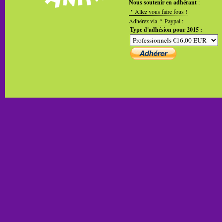
Nous soutenir en adhérant
:
Allez vous faire fous !
Adhérez via
Paypal
:
Type d'adhésion pour 2015 :