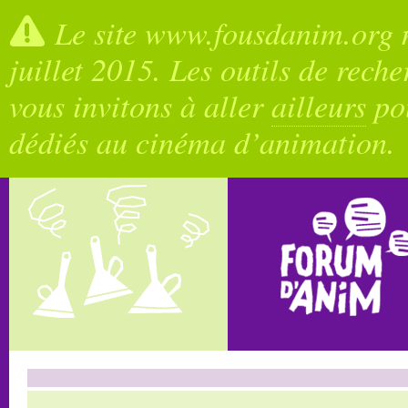
Le site www.fousdanim.org n
juillet 2015. Les outils de rech
vous invitons à aller
ailleurs
pou
dédiés au cinéma d’animation.