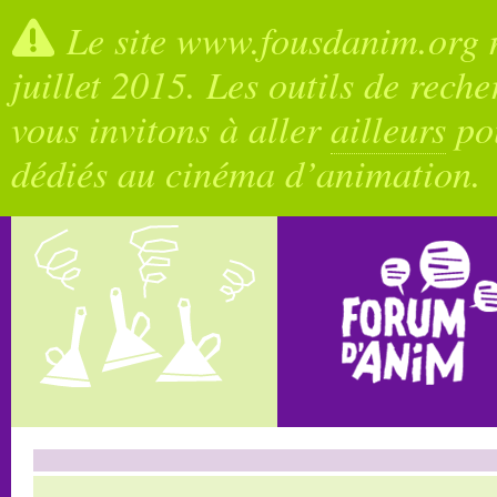
Le site www.fousdanim.org n
juillet 2015. Les outils de rech
vous invitons à aller
ailleurs
pou
dédiés au cinéma d’animation.