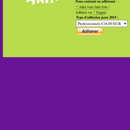
Nous soutenir en adhérant
:
Allez vous faire fous !
Adhérez via
Paypal
:
Type d'adhésion pour 2015 :