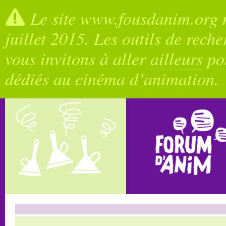
Le site www.fousdanim.org n
juillet 2015. Les outils de rech
vous invitons à aller
ailleurs
pou
dédiés au cinéma d’animation.