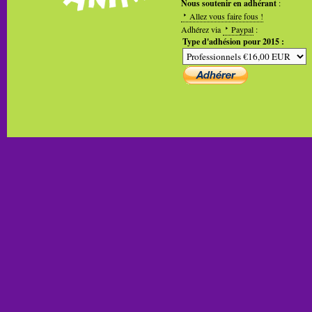
Nous soutenir en adhérant
:
Allez vous faire fous !
Adhérez via
Paypal
:
Type d'adhésion pour 2015 :