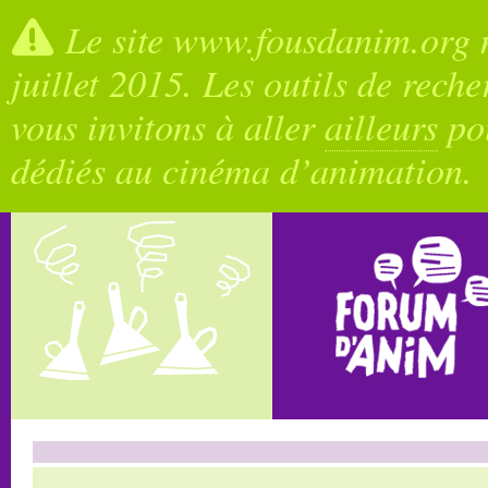
Le site www.fousdanim.org n
juillet 2015. Les outils de rech
vous invitons à aller
ailleurs
pou
dédiés au cinéma d’animation.