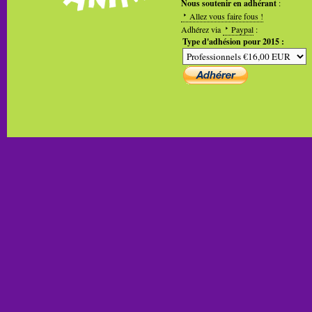
Nous soutenir en adhérant
:
Allez vous faire fous !
Adhérez via
Paypal
:
Type d'adhésion pour 2015 :