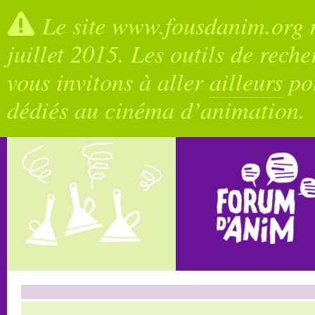
Le site www.fousdanim.org n
juillet 2015. Les outils de rech
vous invitons à aller
ailleurs
pou
dédiés au cinéma d’animation.