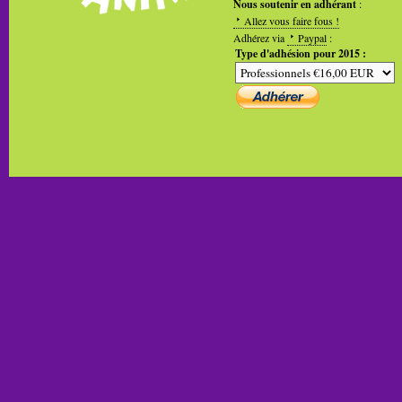
Nous soutenir en adhérant
:
Allez vous faire fous !
Adhérez via
Paypal
:
Type d'adhésion pour 2015 :