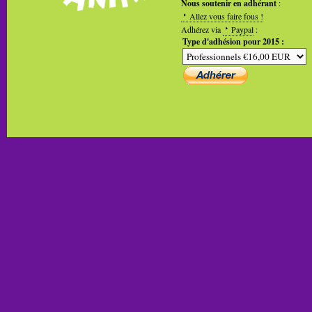
Nous soutenir en adhérant
:
Allez vous faire fous !
Adhérez via
Paypal
:
Type d'adhésion pour 2015 :