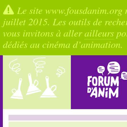
Le site www.fousdanim.org n
juillet 2015. Les outils de rech
vous invitons à aller
ailleurs
pou
dédiés au cinéma d’animation.