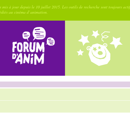
 mis à jour depuis le 10 juillet 2015. Les outils de recherche sont toujours acti
dédiés au cinéma d’animation.