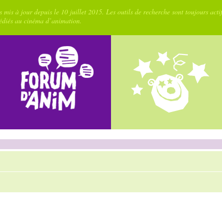
 mis à jour depuis le 10 juillet 2015. Les outils de recherche sont toujours acti
dédiés au cinéma d’animation.