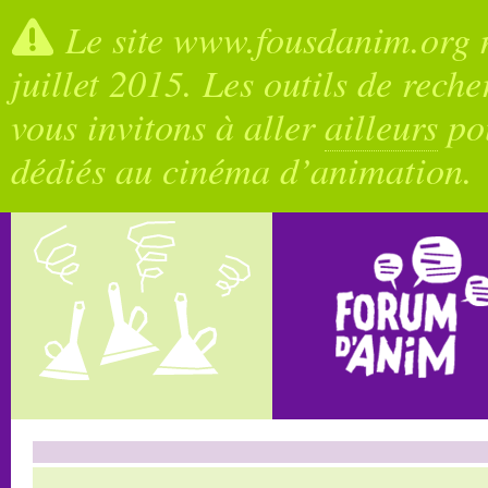
Le site www.fousdanim.org n
juillet 2015. Les outils de rech
vous invitons à aller
ailleurs
pou
dédiés au cinéma d’animation.