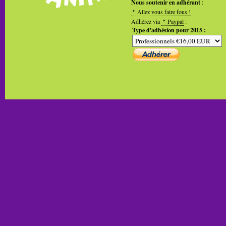
Nous soutenir en adhérant
:
Allez vous faire fous !
Adhérez via
Paypal
:
Type d'adhésion pour 2015 :