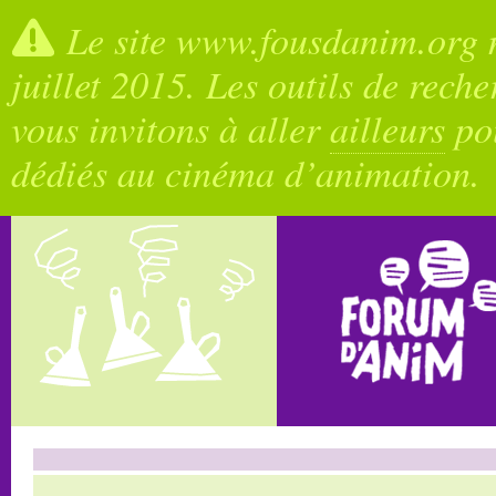
Le site www.fousdanim.org n
juillet 2015. Les outils de rech
vous invitons à aller
ailleurs
pou
dédiés au cinéma d’animation.