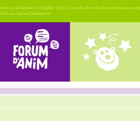
 mis à jour depuis le 10 juillet 2015. Les outils de recherche sont toujours acti
dédiés au cinéma d’animation.