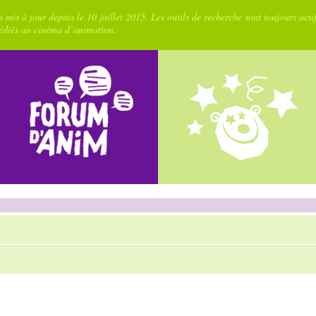
 mis à jour depuis le 10 juillet 2015. Les outils de recherche sont toujours acti
dédiés au cinéma d’animation.