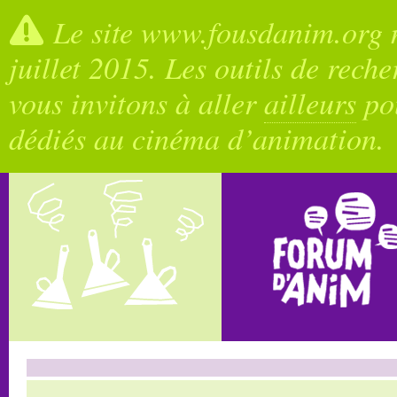
Le site www.fousdanim.org n
juillet 2015. Les outils de rech
vous invitons à aller
ailleurs
pou
dédiés au cinéma d’animation.