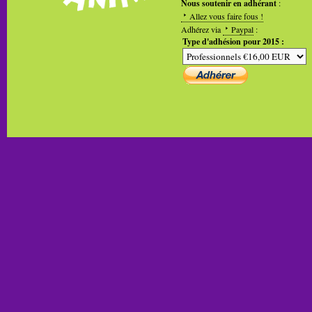
Nous soutenir en adhérant
:
Allez vous faire fous !
Adhérez via
Paypal
:
Type d'adhésion pour 2015 :