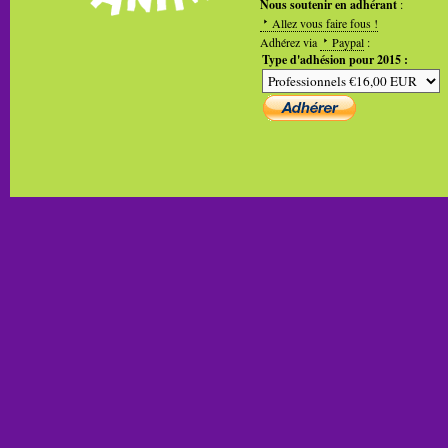
Nous soutenir en adhérant
:
Allez vous faire fous !
Adhérez via
Paypal
:
Type d'adhésion pour 2015 :