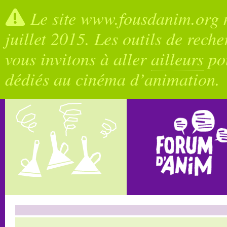
Le site www.fousdanim.org n
juillet 2015. Les outils de rech
vous invitons à aller
ailleurs
pou
dédiés au cinéma d’animation.