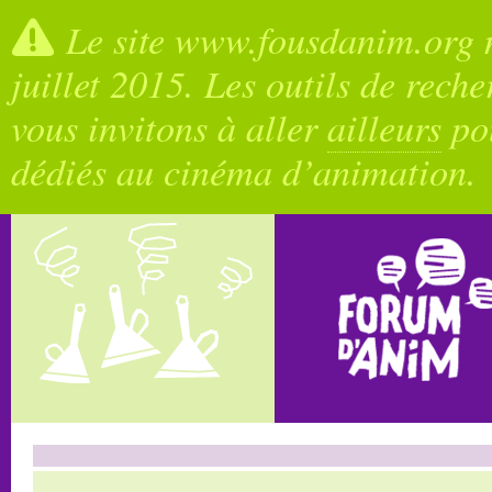
Le site www.fousdanim.org n
juillet 2015. Les outils de rech
vous invitons à aller
ailleurs
pou
dédiés au cinéma d’animation.