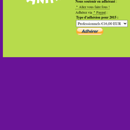
Nous soutenir en adhérant
:
Allez vous faire fous !
Adhérez via
Paypal
:
Type d'adhésion pour 2015 :