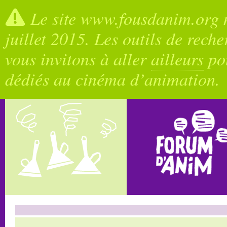
Le site www.fousdanim.org n
juillet 2015. Les outils de rech
vous invitons à aller
ailleurs
pou
dédiés au cinéma d’animation.