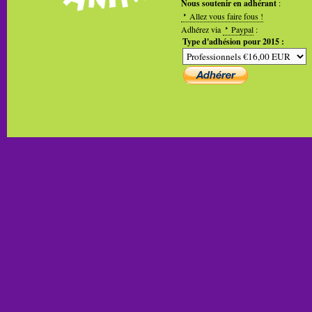
Nous soutenir en adhérant
:
Allez vous faire fous !
Adhérez via
Paypal
:
Type d'adhésion pour 2015 :