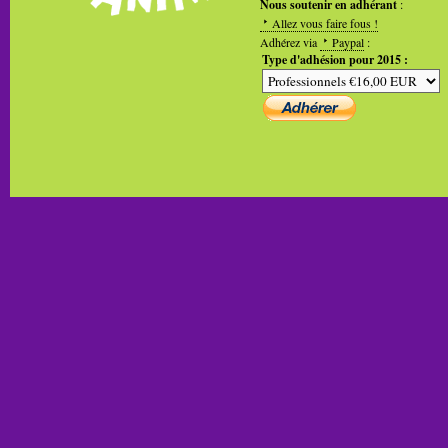
Nous soutenir en adhérant
:
Allez vous faire fous !
Adhérez via
Paypal
:
Type d'adhésion pour 2015 :