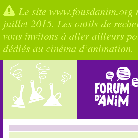
Le site www.fousdanim.org n
juillet 2015. Les outils de rech
vous invitons à aller
ailleurs
pou
dédiés au cinéma d’animation.